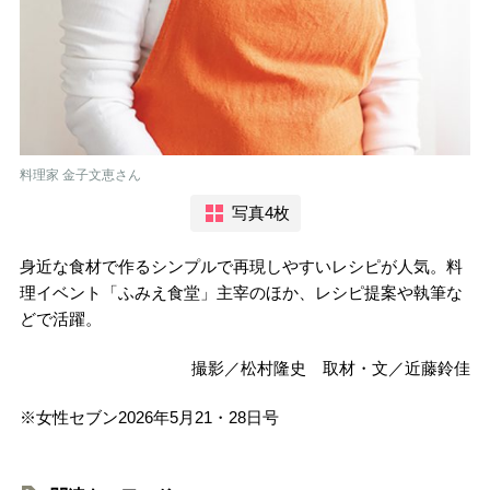
料理家 金子文恵さん
写真4枚
身近な食材で作るシンプルで再現しやすいレシピが人気。料
理イベント「ふみえ食堂」主宰のほか、レシピ提案や執筆な
どで活躍。
撮影／松村隆史 取材・文／近藤鈴佳
※女性セブン2026年5月21・28日号