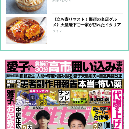
料理・レシピ
《立ち寄りマスト！那須の名店グル
メ》天皇陛下ご一家が訪れたイタリア
ンや、こだわりのパン屋にときめいて
ライフ