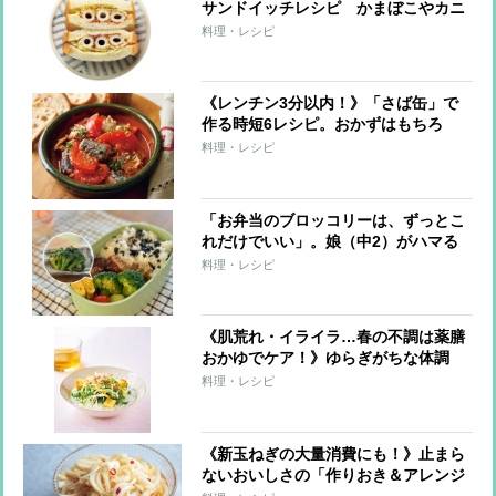
サンドイッチレシピ かまぼこやカニ
カマなど練り物やのりが旨みをプラス
料理・レシピ
《レンチン3分以内！》「さば缶」で
作る時短6レシピ。おかずはもちろ
ん、サンドもごはん系もおまかせ！
料理・レシピ
「お弁当のブロッコリーは、ずっとこ
れだけでいい」。娘（中2）がハマる
一品は、簡単すぎ＆飽きない味【ごま
料理・レシピ
油レシピ】
《肌荒れ・イライラ…春の不調は薬膳
おかゆでケア！》ゆらぎがちな体調
を、身近な食材で整える6つのレシピ
料理・レシピ
《新玉ねぎの大量消費にも！》止まら
ないおいしさの「作りおき＆アレンジ
レシピ」。かけて、和えて、大活躍！