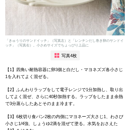
「きゅうりのサンドイッチ」（写真左）と「レンチンだし巻き卵のサンドイ
ッチ」（写真右）。小さめサイズでちょっぴり上品に
写真4枚
【1】四⾓い耐熱容器に卵3個と⽩だし・マヨネズズ各⼩さじ
1を⼊れてよく混ぜる。
【2】ふんわりラップをして電⼦レンジで1分加熱し、取り出
してよく混ぜ、さらに40秒加熱する。ラップをしたまま余熱
で3分蒸らしたあとそのまま冷ます。
【3】6枚切り⾷パン2枚の内側にマヨネーズ⼤さじ1、わさび
⼩さじ1/4強、しょうゆ2滴を混ぜて塗る。⽔気をおさえた