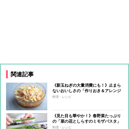
関連記事
《新玉ねぎの大量消費にも！》止まら
ないおいしさの「作りおき＆アレンジ
レシピ」。かけて、和えて、大活躍！
料理・レシピ
《見た目も華やか！》春野菜たっぷり
の「菜の花としらすのミモザパスタ」
「春キャベツと生ハムのサラダパス
料理・レシピ