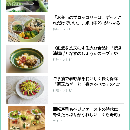
タ」レシピ
「お弁当のブロッコリーは、ずっとこ
れだけでいい」。娘（中2）がハマる
一品は、簡単すぎ＆飽きない味【ごま
料理・レシピ
油レシピ】
《血液を丈夫にする大豆食品》「焼き
油揚げとなすのしょうがスープ」や
「豆腐のごまみそスープ」「台湾風豆
料理・レシピ
乳スープ」など血管若返りスープ6レ
シピ
ごま油で春野菜をおいしく長く保存！
「新玉ねぎ」と「春きゃべつ」の“ご
ま油漬け”アレンジレシピ5つ
料理・レシピ
回転寿司もベジファーストの時代に！
野菜たっぷりがうれしい「くら寿司」
の“食前のひと皿シリーズ”が話題
ライフ