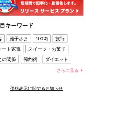
目キーワード
容
雅子さま
100均
旅行
マート家電
スイーツ・お菓子
との関係
節約術
ダイエット
康法
新製品
さらに見る
容賢者のダイエットグッズ
価格表示に関するお知らせ
との関係
新津春子
どか食い