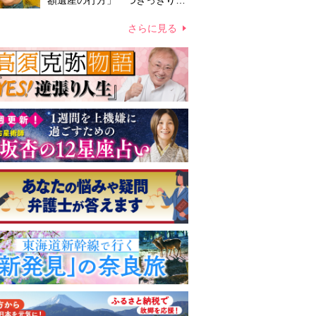
額遺産の行方」 つきっきりで
私生活をサポートしていた元俳
優が相続か
さらに見る