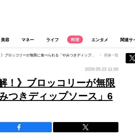
美容
マネー
ライフ
料理
エンタメ
関連サ
《マヨ以外も大正解！》ブロッコリーが無限に食べられる「やみつきディップソース」6レシピ
画像一覧
2026.05.22 11:00
解！》ブロッコリーが無限
みつきディップソース」6