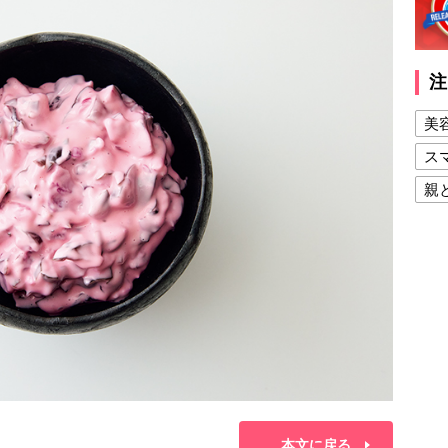
注
美
ス
親
健
美
夫
本文に戻る