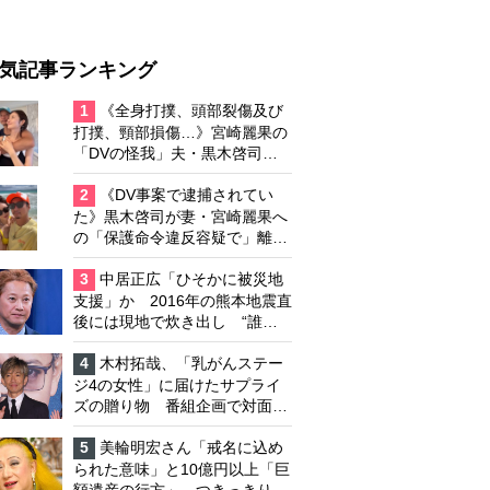
気記事ランキング
1
《全身打撲、頭部裂傷及び
打撲、頸部損傷…》宮崎麗果の
「DVの怪我」夫・黒木啓司の
逮捕で始まる「夫婦の闘争」
2
《DV事案で逮捕されてい
た》黒木啓司が妻・宮崎麗果へ
の「保護命令違反容疑で」離婚
協議は「第二ステージ」へ
3
中居正広「ひそかに被災地
支援」か 2016年の熊本地震直
後には現地で炊き出し “誰に
も知られなくて良い”と、むし
ろ強まる福祉活動への思い
4
木村拓哉、「乳がんステー
ジ4の女性」に届けたサプライ
ズの贈り物 番組企画で対面し
たファンが、夢と希望を与える
心遣いに「うれしくて号泣しま
5
美輪明宏さん「戒名に込め
した」
られた意味」と10億円以上「巨