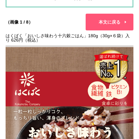
（画像 1 / 8）
本文に戻る
はくばく「おいしさ味わう十六穀ごはん」180g（30g×６袋）入
り 626円（税込）