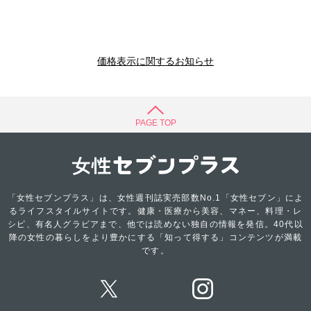
価格表示に関するお知らせ
PAGE TOP
「女性セブンプラス」は、女性週刊誌実売部数No.1「女性セブン」によ
るライフスタイルサイトです。健康・医療から美容、マネー、料理・レ
シピ、有名人グラビアまで、他では読めない独自の情報を発信。40代以
降の女性の暮らしをより豊かにする「知って得する」コンテンツが満載
です。