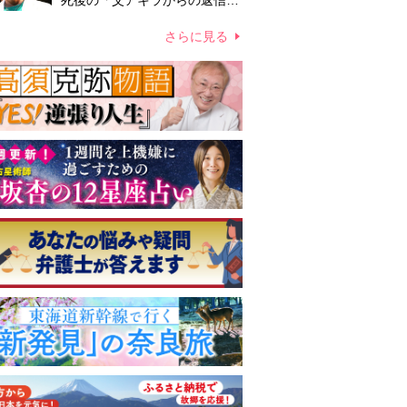
死後の「父アキラからの返信」
布施辰徳が涙で明かす「順番が
違う」
さらに見る