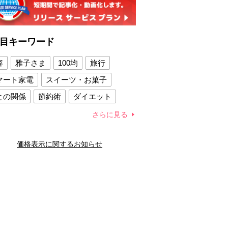
目キーワード
容
雅子さま
100均
旅行
マート家電
スイーツ・お菓子
との関係
節約術
ダイエット
康法
新製品
さらに見る
容賢者のダイエットグッズ
価格表示に関するお知らせ
との関係
新津春子
どか食い