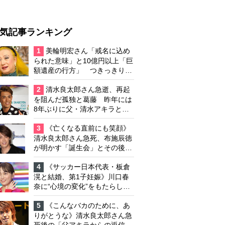
気記事ランキング
1
美輪明宏さん「戒名に込め
られた意味」と10億円以上「巨
額遺産の行方」 つきっきりで
私生活をサポートしていた元俳
優が相続か
2
清水良太郎さん急逝、再起
を阻んだ孤独と葛藤 昨年には
8年ぶりに父・清水アキラと共
演、本格的な活動再開に向かっ
ていたが…周囲が懸念していた
3
《亡くなる直前にも笑顔》
「不安定なところ」
清水良太郎さん急死、布施辰徳
が明かす「誕生会」とその後の
メッセージ
4
《サッカー日本代表・板倉
滉と結婚、第1子妊娠》川口春
奈に“心境の変化”をもたらした
主演映画『ママせか』 身を削
って「がんに蝕まれる母」を演
5
《こんなバカのために、あ
じた壮絶な撮影現場
りがとうな》清水良太郎さん急