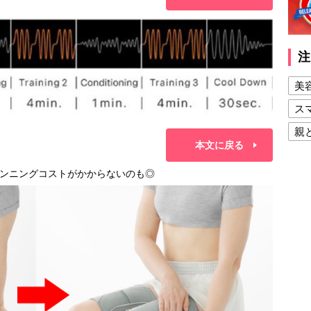
注
美
ス
親
本文に戻る
健
ンニングコストがかからないのも◎
美
夫