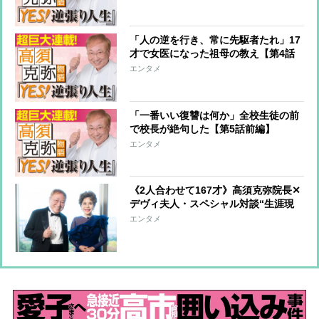
語～』
「人の逆を行き、常に先駆者たれ」17
才で女医になった祖母の教え【第4話
前編】『YES！逆張り人生～高須克弥
エンタメ
物語～』
「一番いい復讐は何か」全校生徒の前
で校長が絶句した【第5話前編】
『YES！逆張り人生～高須克弥物語
エンタメ
～』
《2人合わせて167才》高須克弥院長✕
デヴィ夫人・スペシャル対談“生涯現
役”の極意「とにかく死ぬまで働けば
エンタメ
いいんですよ」「好奇心、興味、探究
心。これは絶対に大事」