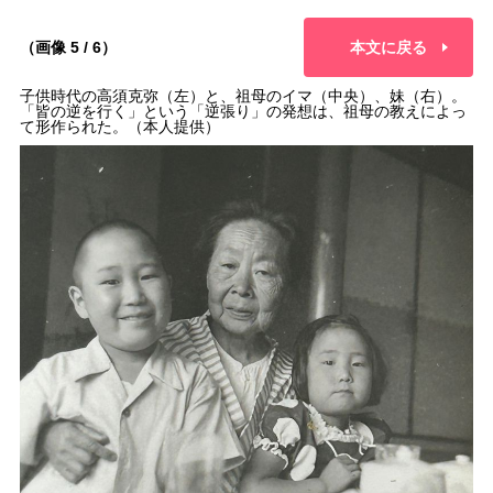
（画像 5 / 6）
本文に戻る
子供時代の高須克弥（左）と、祖母のイマ（中央）、妹（右）。
「皆の逆を行く」という「逆張り」の発想は、祖母の教えによっ
て形作られた。（本人提供）