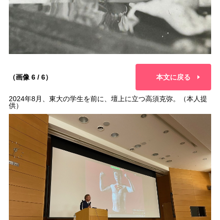
（画像 6 / 6）
本文に戻る
2024年8月、東大の学生を前に、壇上に立つ高須克弥。（本人提
供）