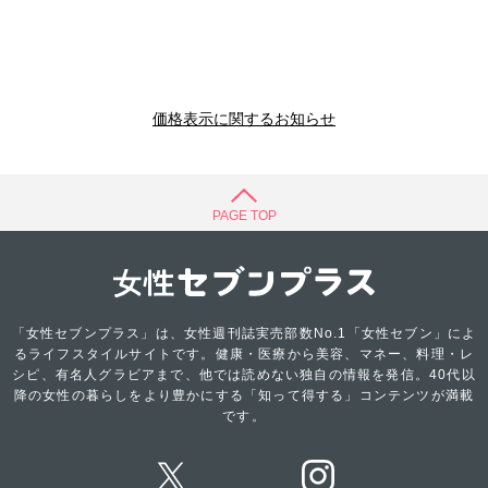
価格表示に関するお知らせ
PAGE TOP
「女性セブンプラス」は、女性週刊誌実売部数No.1「女性セブン」によ
るライフスタイルサイトです。健康・医療から美容、マネー、料理・レ
シピ、有名人グラビアまで、他では読めない独自の情報を発信。40代以
降の女性の暮らしをより豊かにする「知って得する」コンテンツが満載
です。