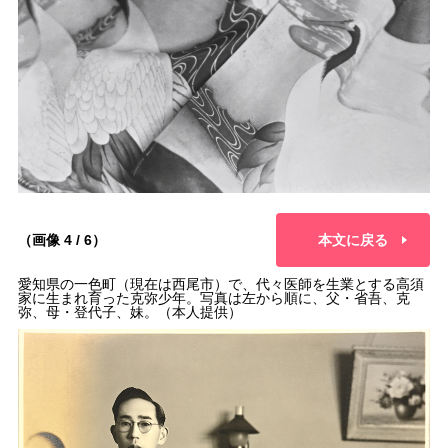
（画像 4 / 6）
本文に戻る
愛知県の一色町（現在は西尾市）で、代々医師を生業とする高須
家に生まれ育った克弥少年。写真は左から順に、父・省吾、克
弥、母・登代子、妹。（本人提供）