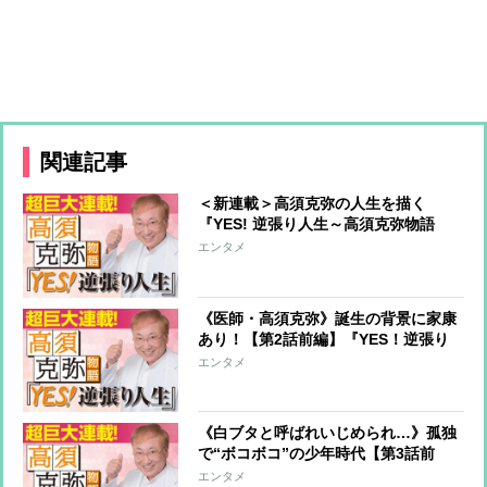
関連記事
＜新連載＞高須克弥の人生を描く
『YES! 逆張り人生～高須克弥物語
～』【第1話前編】読めば悩みが全て
エンタメ
吹き飛ぶ！
《医師・高須克弥》誕生の背景に家康
あり！【第2話前編】『YES！逆張り
人生～高須克弥物語～』
エンタメ
《白ブタと呼ばれいじめられ…》孤独
で“ボコボコ”の少年時代【第3話前
編】『YES！逆張り人生～高須克弥物
エンタメ