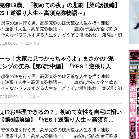
克弥18歳、「初めての夜」の悲劇【第6話後編】
ES！逆張り人生～高須克弥物語～』
て想像の逆を行く男、高須克弥の破天荒な人生を描く連載
ES！逆張り人生～高須克弥物語～』！ 読めば悩みが全て吹き
、そんなパワフルすぎる人生を、どうぞご堪能あれ。 第6話：初
7.16 08:00
エンタメ
ーっ！大家に見つかっちゃうよ」まさかの“泥
にシヅの笑み【第6話中編】『YES！逆張り人
て想像の逆を行く男、高須克弥の破天荒な人生を描く連載
ES！逆張り人生～高須克弥物語～』！ 読めば悩みが全て吹き
、そんなパワフルすぎる人生を、どうぞご堪能あれ。 第6話：初
7.13 08:00
エンタメ
ぇ!?お料理できるの？」初めて女性を自宅に招い
【第6話前編】『YES！逆張り人生～高須克…
て想像の逆を行く男、高須克弥の破天荒な人生を描く連載
ES！逆張り人生～高須克弥物語～』！ 読めば悩みが全て吹き