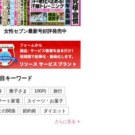
女性セブン最新号好評発売中
目キーワード
容
雅子さま
100均
旅行
マート家電
スイーツ・お菓子
との関係
節約術
ダイエット
康法
新製品
さらに見る
容賢者のダイエットグッズ