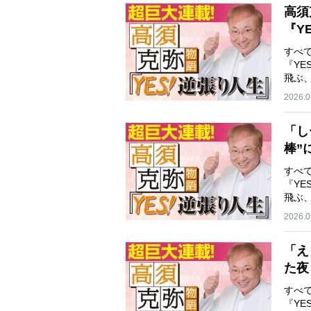
高須
『Y
すべ
『Y
飛ぶ
め…
2026.0
「し
棒”
生…
すべ
『Y
飛ぶ
め…
2026.0
「え
た夜
すべ
『Y