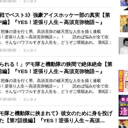
8.06 08:00
エンタメ
戦でベスト3》強豪アイスホッケー部の真実【第
中編】『YES！逆張り人生～高須克弥物語～』
て想像の逆を行く男、高須克弥の破天荒な人生を描く連載
ES！逆張り人生～高須克弥物語～』！ 読めば悩みが全て吹
ぶ、そんなパワフルすぎる人生を、どうぞご堪能あれ。 第8話：
8.03 08:00
エンタメ
られる！」デモ隊と機動隊の狭間で絶体絶命【第
前編】『YES！逆張り人生～高須克弥物語～』
て想像の逆を行く男、高須克弥の破天荒な人生を描く連載
ES！逆張り人生～高須克弥物語～』！ 読めば悩みが全て吹
ぶ、そんなパワフルすぎる人生を、どうぞご堪能あれ。 第8話：
7.30 08:00
エンタメ
モ隊と機動隊に挟まれて》彼女のために身を投げ
た【第7話後編】『YES！逆張り人生～高須…