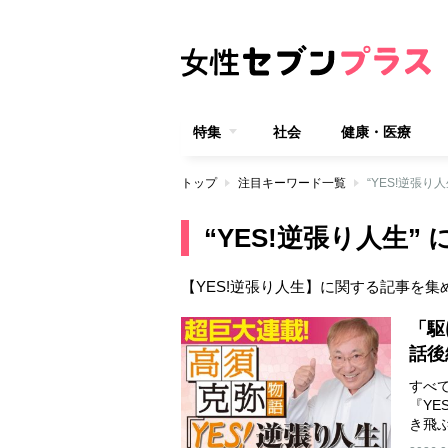
特集
社会
健康・医療
トップ
注目キーワード一覧
“YES!逆張り
“YES!逆張り人生”
【YES!逆張り人生】に関する記事を集
「駆
話後
すべ
『Y
き飛
逆…