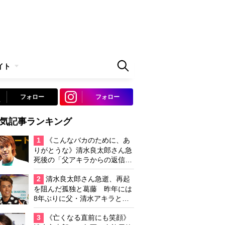
イト
フォロー
フォロー
気記事ランキング
1
《こんなバカのために、あ
りがとうな》清水良太郎さん急
死後の「父アキラからの返信」
布施辰徳が涙で明かす「順番が
違う」
2
清水良太郎さん急逝、再起
を阻んだ孤独と葛藤 昨年には
8年ぶりに父・清水アキラと共
演、本格的な活動再開に向かっ
ていたが…周囲が懸念していた
3
《亡くなる直前にも笑顔》