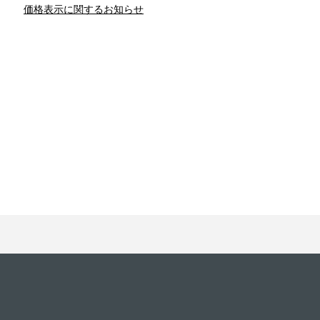
価格表示に関するお知らせ
との関係
新津春子
どか食い