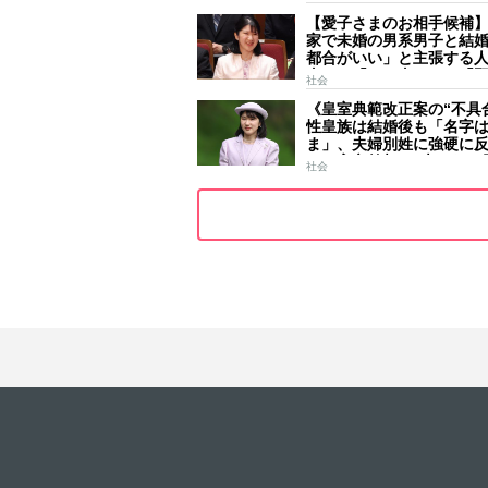
ールはびっしり 「天皇
【愛子さまのお相手候補
女」の揺るがぬ思い
家で未婚の男系男子と結
都合がいい」と主張する
去には「のび太くん」「
社会
ース」「華道家元の孫」
《皇室典範改正案の“不具
前
性皇族は結婚後も「名字
ま」、夫婦別姓に強硬に
きた高市首相の“大いなる
社会