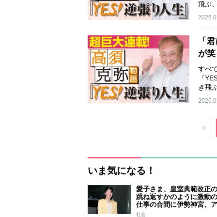
飛ぶ
め…
2026.0
「君
が笑
すべ
『Y
き飛
イ…
2026.0
いま気になる！
愛子さま、皇室典範改正
跳ね返すかのように激動
仕事の合間に伊勢神宮、
技大会、シンガポール…
社会