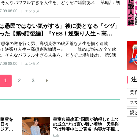
、そんなパワフルすぎる人生を、どうぞご堪能あれ。 第6話：初
7.09 08:00
エンタメ
は愚民ではない気がする」後に妻となる「シヅ」
った【第5話後編】『YES！逆張り人生～高…
て想像の逆を行く男、高須克弥の破天荒な人生を描く連載
ES！逆張り人生～高須克弥物語～』！ 読めば悩みが全て吹
ぶ、そんなパワフルすぎる人生を、どうぞご堪能あれ。 第5話：
7.06 08:00
エンタメ
注
1
2
3
美
ス
親
の暗雲を
皇室典範改正“国民が納得した上で
健
の日々
の成立”とは言い難い着地 天皇陛
アジア競
下は静養中にご署名“内容が不服で
美
スケジュ
も拒否することはできない” 米大
社会