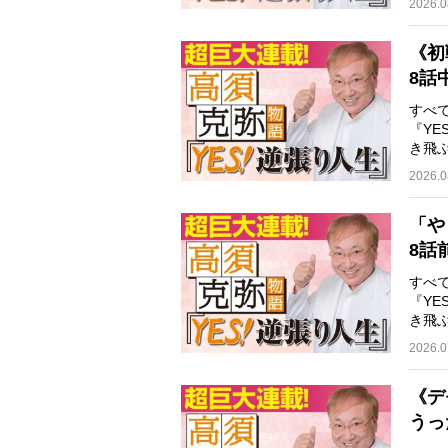
2026.0
《初
8話
すべ
『Y
き飛
逆…
2026.0
「や
8話
すべ
『Y
き飛
逆…
2026.0
《デ
うっ