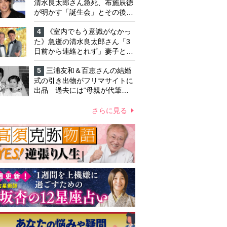
「不安定なところ」
清水良太郎さん急死、布施辰徳
が明かす「誕生会」とその後の
メッセージ
4
《室内でもう意識がなかっ
た》急逝の清水良太郎さん「3
日前から連絡とれず」妻子とは
別居で孤独を感じていた
5
三浦友和＆百恵さんの結婚
式の引き出物がフリマサイトに
出品 過去には“母親が代筆し
たファン宛ての手紙”が10万円
ほどで売買 昭和スターグッズ
さらに見る
高額取引の実態