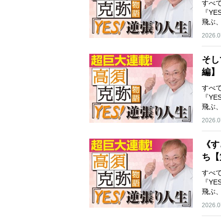
すべ
『Y
飛ぶ
リ…
2026.0
そし
編】
すべ
『Y
飛ぶ
リ…
2026.0
《す
ち【
すべ
『Y
飛ぶ
リ…
2026.0