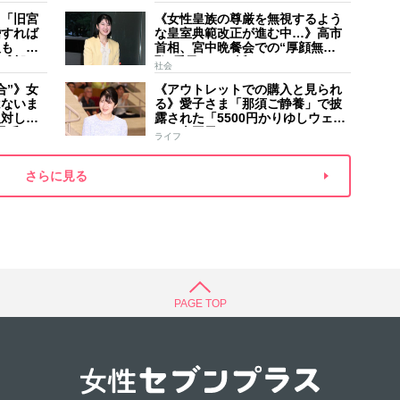
家のご長
手紙は男系男子に固執する日本の
夫
】「旧宮
《女性皇族の尊厳を無視するよう
現状を批判的に報道
婚すれば
な皇室典範改正が進む中…》高市
人も 過
首相、宮中晩餐会での“厚顔無
野球部エ
恥”愛子さまに近づきハイテンショ
社会
などの名
ンで会話、小泉進次郎夫妻と30分
合”》女
《アウトレットでの購入と見られ
ほど取り囲む
はないま
る》愛子さま「那須ご静養」で披
反対して
露された「5500円かりゆしウェ
矛盾”
ア」南国風リンクコーデ
ライフ
さらに見る
PAGE TOP