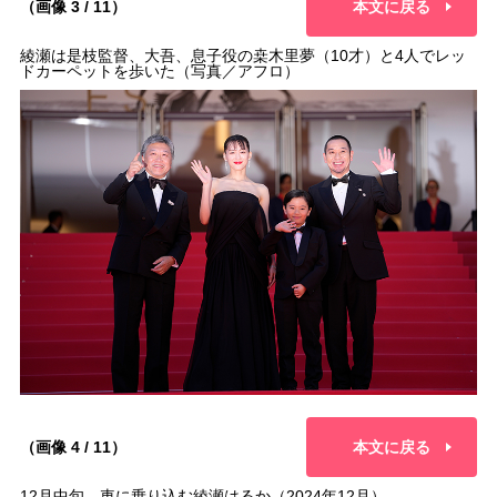
（画像 3 / 11）
本文に戻る
綾瀬は是枝監督、大吾、息子役の桒木里夢（10才）と4人でレッ
ドカーペットを歩いた（写真／アフロ）
（画像 4 / 11）
本文に戻る
12月中旬、車に乗り込む綾瀬はるか（2024年12月）