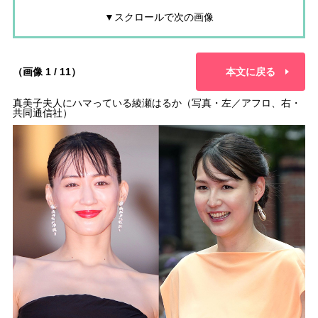
▼スクロールで次の画像
（画像 1 / 11）
本文に戻る
真美子夫人にハマっている綾瀬はるか（写真・左／アフロ、右・
共同通信社）