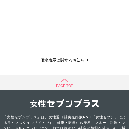
価格表示に関するお知らせ
PAGE TOP
「女性セブンプラス」は、女性週刊誌実売部数No.1「女性セブン」によ
るライフスタイルサイトです。健康・医療から美容、マネー、料理・レ
シピ、有名人グラビアまで、他では読めない独自の情報を発信。40代以