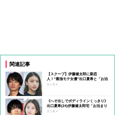
関連記事
【スクープ】伊藤健太郎に新恋
人！“最強モテ女優”出口夏希と「お泊
まり愛」 元カノと破局後の伊藤がグ
エンタメ
イグイとアプローチして交際に発展
《へそ出しでボディラインくっきり》
出口夏希(24)伊藤健太郎宅「お泊まり
私服」にファン熱視線「Z世代のファ
エンタメ