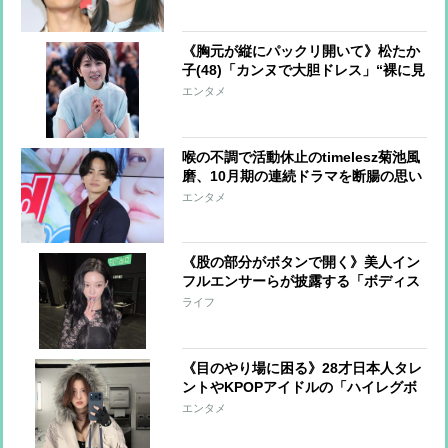
ッションリーダー」
《胸元が縦にパックリ開いて》松たか
子(48)「カンヌで大胆ドレス」“裸に見
える規制”続くなか「圧巻の気品」
エンタメ
喉の不調で活動休止のtimelesz菊池風
磨、10月期の連続ドラマを断腸の思い
で降板 代役オファーを二つ返事で引
エンタメ
き受けたのは、“唯一無二の親
友”Snow Man向井康二
《股の部分がボタンで開く》美人イン
フルエンサーらが披露する「ボディス
ーツ」が体型論争に「今夏日本でも流
ライフ
行の兆し」
《目のやり場に困る》28才日本人タレ
ントやKPOPアイドルの「ハイレグボ
ディスーツ」に賛否、実は「性的な意
エンタメ
味合いはない」という合理的な着こな
し