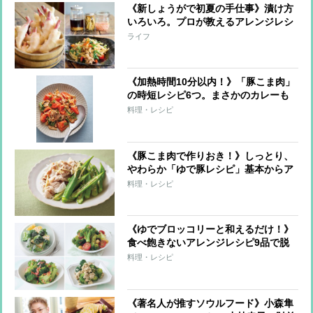
《新しょうがで初夏の手仕事》漬け方
いろいろ。プロが教えるアレンジレシ
ピも必見！
ライフ
《加熱時間10分以内！》「豚こま肉」
の時短レシピ6つ。まさかのカレーも
煮込まずOK！
料理・レシピ
《豚こま肉で作りおき！》しっとり、
やわらか「ゆで豚レシピ」基本からア
レンジまで全9レシピ
料理・レシピ
《ゆでブロッコリーと和えるだけ！》
食べ飽きないアレンジレシピ9品で脱
マンネリ！
料理・レシピ
《著名人が推すソウルフード》小森隼