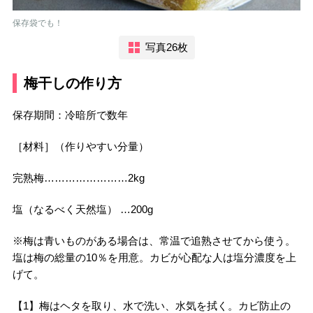
保存袋でも！
写真26枚
梅干しの作り方
保存期間：冷暗所で数年
［材料］（作りやすい分量）
完熟梅……………………2kg
塩（なるべく天然塩） …200g
※梅は青いものがある場合は、常温で追熟させてから使う。
塩は梅の総量の10％を用意。カビが心配な人は塩分濃度を上
げて。
【1】梅はヘタを取り、水で洗い、水気を拭く。カビ防止の