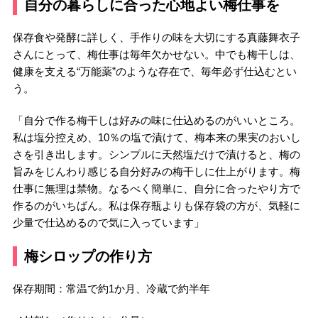
自分の暮らしに合った心地よい梅仕事を
保存食や発酵に詳しく、手作りの味を大切にする真藤舞衣子
さんにとって、梅仕事は毎年欠かせない。中でも梅干しは、
健康を支える“万能薬”のような存在で、毎年必ず仕込むとい
う。
「自分で作る梅干しは好みの味に仕込めるのがいいところ。
私は塩分控えめ、10％の塩で漬けて、梅本来の果実のおいし
さを引き出します。シンプルに天然塩だけで漬けると、梅の
旨みをじんわり感じる自分好みの梅干しに仕上がります。梅
仕事に無理は禁物。なるべく簡単に、自分に合ったやり方で
作るのがいちばん。私は保存瓶よりも保存袋の方が、気軽に
少量で仕込めるので気に入っています」
梅シロップの作り方
保存期間：常温で約1か月、冷蔵で約半年