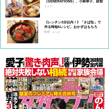
（GENERATIONS）、小林幸子、財前
直見らが愛する味は？お店やお取り寄
ライフ
せも！
《レンチン3分以内！》「さば缶」で
作る時短6レシピ。おかずはもちろ
ん、サンドもごはん系もおまかせ！
料理・レシピ