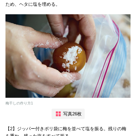
ため、ヘタに塩を埋める。
梅干しの作り方1
写真26枚
【2】ジッパー付きポリ袋に梅を並べて塩を振る。残りの梅
を重ね、残った塩をすべて振る。