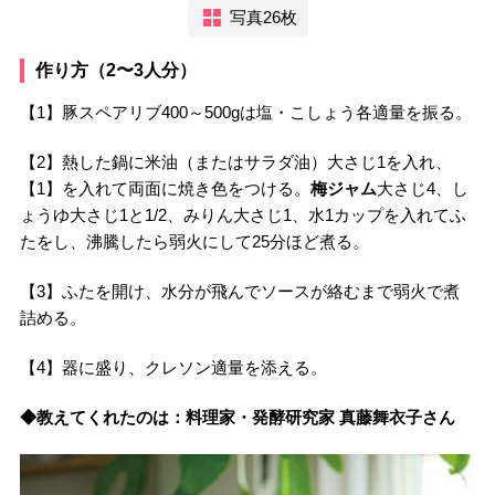
写真26枚
作り方（2〜3人分）
【1】豚スペアリブ400～500gは塩・こしょう各適量を振る。
【2】熱した鍋に米油（またはサラダ油）大さじ1を入れ、
【1】を入れて両面に焼き色をつける。
梅ジャム
大さじ4、し
ょうゆ大さじ1と1/2、みりん大さじ1、水1カップを入れてふ
たをし、沸騰したら弱火にして25分ほど煮る。
【3】ふたを開け、水分が飛んでソースが絡むまで弱火で煮
詰める。
【4】器に盛り、クレソン適量を添える。
◆教えてくれたのは：料理家・発酵研究家 真藤舞衣子さん