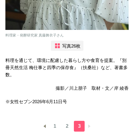
料理家・発酵研究家 真藤舞衣子さん
写真26枚
料理を通じて、環境に配慮した暮らし方や食育を提案。『別
冊天然生活 梅仕事と四季の保存食』（扶桑社）など、著書多
数。
撮影／川上朋子 取材・文／岸 綾香
※女性セブン2026年6月11日号
1
2
3