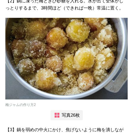
【2】鍋に凍った梅ときび砂糖を入れる。水が出て全体がし
っとりするまで、3時間ほど（できれば一晩）常温に置く。
梅ジャムの作り方2
写真26枚
【3】鍋を弱めの中火にかけ、焦げないように梅を潰しなが