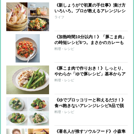
《新しょうがで初夏の手仕事》漬け方
いろいろ。プロが教えるアレンジレシ
ピも必見！
ライフ
《加熱時間10分以内！》「豚こま肉」
の時短レシピ6つ。まさかのカレーも
煮込まずOK！
料理・レシピ
《豚こま肉で作りおき！》しっとり、
やわらか「ゆで豚レシピ」基本からア
レンジまで全9レシピ
料理・レシピ
《ゆでブロッコリーと和えるだけ！》
食べ飽きないアレンジレシピ9品で脱
マンネリ！
料理・レシピ
《著名人が推すソウルフード》小森隼