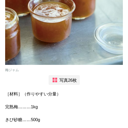
梅ジャム
写真26枚
［材料］（作りやすい分量）
完熟梅………1kg
きび砂糖……500g