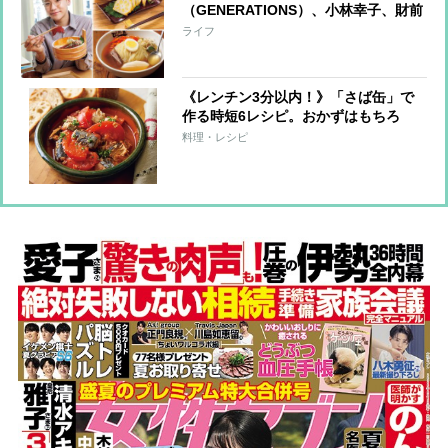
（GENERATIONS）、小林幸子、財前
直見らが愛する味は？お店やお取り寄
ライフ
せも！
《レンチン3分以内！》「さば缶」で
作る時短6レシピ。おかずはもちろ
ん、サンドもごはん系もおまかせ！
料理・レシピ