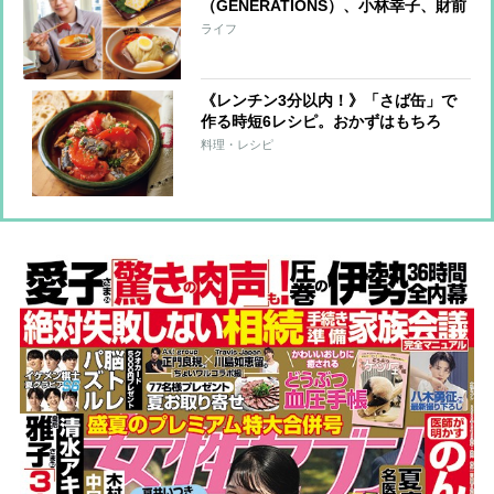
（GENERATIONS）、小林幸子、財前
直見らが愛する味は？お店やお取り寄
ライフ
せも！
《レンチン3分以内！》「さば缶」で
作る時短6レシピ。おかずはもちろ
ん、サンドもごはん系もおまかせ！
料理・レシピ