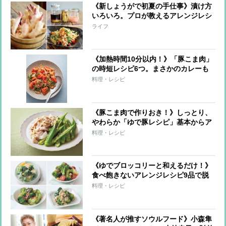
《新しょうがで初夏の手仕事》漬け方
いろいろ。プロが教えるアレンジレシ
ピも必見！
ライフ
《加熱時間10分以内！》「豚こま肉」
の時短レシピ6つ。まさかのカレーも
煮込まずOK！
料理・レシピ
《豚こま肉で作りおき！》しっとり、
やわらか「ゆで豚レシピ」基本からア
レンジまで全9レシピ
料理・レシピ
《ゆでブロッコリーと和えるだけ！》
食べ飽きないアレンジレシピ9品で脱
マンネリ！
料理・レシピ
《著名人が推すソウルフード》小森隼