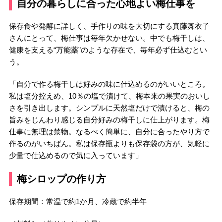
自分の暮らしに合った心地よい梅仕事を
保存食や発酵に詳しく、手作りの味を大切にする真藤舞衣子
さんにとって、梅仕事は毎年欠かせない。中でも梅干しは、
健康を支える“万能薬”のような存在で、毎年必ず仕込むとい
う。
「自分で作る梅干しは好みの味に仕込めるのがいいところ。
私は塩分控えめ、10％の塩で漬けて、梅本来の果実のおいし
さを引き出します。シンプルに天然塩だけで漬けると、梅の
旨みをじんわり感じる自分好みの梅干しに仕上がります。梅
仕事に無理は禁物。なるべく簡単に、自分に合ったやり方で
作るのがいちばん。私は保存瓶よりも保存袋の方が、気軽に
少量で仕込めるので気に入っています」
梅シロップの作り方
保存期間：常温で約1か月、冷蔵で約半年