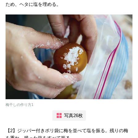
ため、ヘタに塩を埋める。
梅干しの作り方1
写真26枚
【2】ジッパー付きポリ袋に梅を並べて塩を振る。残りの梅
を重ね、残った塩をすべて振る。