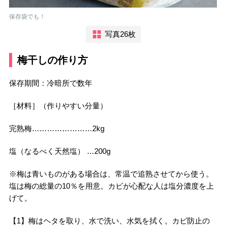
保存袋でも！
写真26枚
梅干しの作り方
保存期間：冷暗所で数年
［材料］（作りやすい分量）
完熟梅……………………2kg
塩（なるべく天然塩） …200g
※梅は青いものがある場合は、常温で追熟させてから使う。
塩は梅の総量の10％を用意。カビが心配な人は塩分濃度を上
げて。
【1】梅はヘタを取り、水で洗い、水気を拭く。カビ防止の