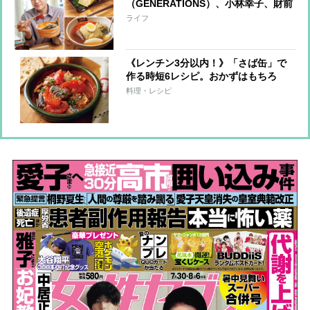
（GENERATIONS）、小林幸子、財前
直見らが愛する味は？お店やお取り寄
ライフ
せも！
《レンチン3分以内！》「さば缶」で
作る時短6レシピ。おかずはもちろ
ん、サンドもごはん系もおまかせ！
料理・レシピ