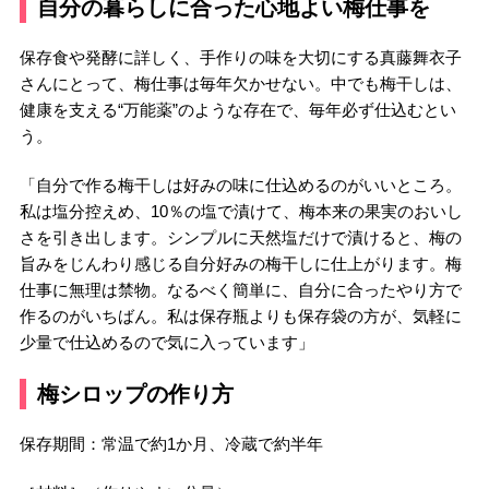
自分の暮らしに合った心地よい梅仕事を
保存食や発酵に詳しく、手作りの味を大切にする真藤舞衣子
さんにとって、梅仕事は毎年欠かせない。中でも梅干しは、
健康を支える“万能薬”のような存在で、毎年必ず仕込むとい
う。
「自分で作る梅干しは好みの味に仕込めるのがいいところ。
私は塩分控えめ、10％の塩で漬けて、梅本来の果実のおいし
さを引き出します。シンプルに天然塩だけで漬けると、梅の
旨みをじんわり感じる自分好みの梅干しに仕上がります。梅
仕事に無理は禁物。なるべく簡単に、自分に合ったやり方で
作るのがいちばん。私は保存瓶よりも保存袋の方が、気軽に
少量で仕込めるので気に入っています」
梅シロップの作り方
保存期間：常温で約1か月、冷蔵で約半年