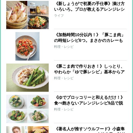
《新しょうがで初夏の手仕事》漬け方
いろいろ。プロが教えるアレンジレシ
ピも必見！
ライフ
《加熱時間10分以内！》「豚こま肉」
の時短レシピ6つ。まさかのカレーも
煮込まずOK！
料理・レシピ
《豚こま肉で作りおき！》しっとり、
やわらか「ゆで豚レシピ」基本からア
レンジまで全9レシピ
料理・レシピ
《ゆでブロッコリーと和えるだけ！》
食べ飽きないアレンジレシピ9品で脱
マンネリ！
料理・レシピ
《著名人が推すソウルフード》小森隼