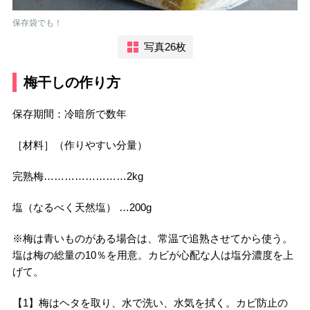
保存袋でも！
写真26枚
梅干しの作り方
保存期間：冷暗所で数年
［材料］（作りやすい分量）
完熟梅……………………2kg
塩（なるべく天然塩） …200g
※梅は青いものがある場合は、常温で追熟させてから使う。
塩は梅の総量の10％を用意。カビが心配な人は塩分濃度を上
げて。
【1】梅はヘタを取り、水で洗い、水気を拭く。カビ防止の