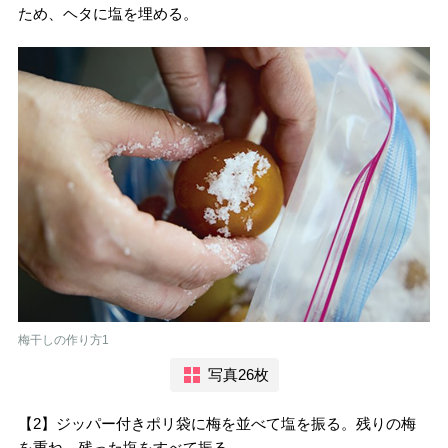
ため、ヘタに塩を埋める。
梅干しの作り方1
写真26枚
【2】ジッパー付きポリ袋に梅を並べて塩を振る。残りの梅
を重ね、残った塩をすべて振る。