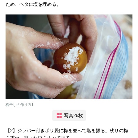
ため、ヘタに塩を埋める。
梅干しの作り方1
写真26枚
【2】ジッパー付きポリ袋に梅を並べて塩を振る。残りの梅
を重ね、残った塩をすべて振る。