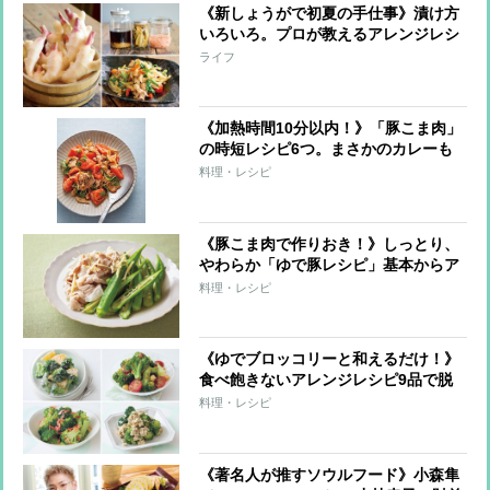
《新しょうがで初夏の手仕事》漬け方
いろいろ。プロが教えるアレンジレシ
ピも必見！
ライフ
《加熱時間10分以内！》「豚こま肉」
の時短レシピ6つ。まさかのカレーも
煮込まずOK！
料理・レシピ
《豚こま肉で作りおき！》しっとり、
やわらか「ゆで豚レシピ」基本からア
レンジまで全9レシピ
料理・レシピ
《ゆでブロッコリーと和えるだけ！》
食べ飽きないアレンジレシピ9品で脱
マンネリ！
料理・レシピ
《著名人が推すソウルフード》小森隼