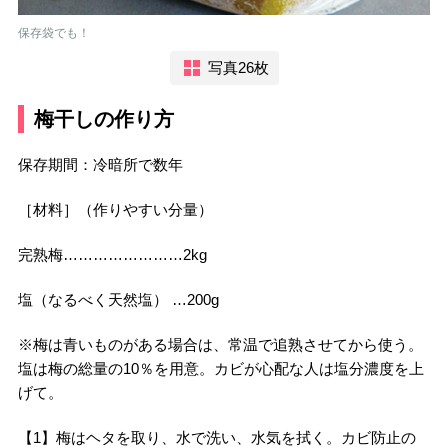
保存袋でも！
写真26枚
梅干しの作り方
保存期間：冷暗所で数年
［材料］（作りやすい分量）
完熟梅……………………2kg
塩（なるべく天然塩） …200g
※梅は青いものがある場合は、常温で追熟させてから使う。
塩は梅の総量の10％を用意。カビが心配な人は塩分濃度を上
げて。
【1】梅はヘタを取り、水で洗い、水気を拭く。カビ防止の