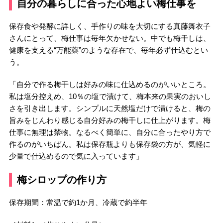
自分の暮らしに合った心地よい梅仕事を
保存食や発酵に詳しく、手作りの味を大切にする真藤舞衣子
さんにとって、梅仕事は毎年欠かせない。中でも梅干しは、
健康を支える“万能薬”のような存在で、毎年必ず仕込むとい
う。
「自分で作る梅干しは好みの味に仕込めるのがいいところ。
私は塩分控えめ、10％の塩で漬けて、梅本来の果実のおいし
さを引き出します。シンプルに天然塩だけで漬けると、梅の
旨みをじんわり感じる自分好みの梅干しに仕上がります。梅
仕事に無理は禁物。なるべく簡単に、自分に合ったやり方で
作るのがいちばん。私は保存瓶よりも保存袋の方が、気軽に
少量で仕込めるので気に入っています」
梅シロップの作り方
保存期間：常温で約1か月、冷蔵で約半年