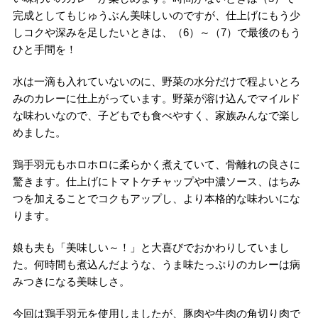
完成としてもじゅうぶん美味しいのですが、仕上げにもう少
しコクや深みを足したいときは、（6）～（7）で最後のもう
ひと手間を！
水は一滴も入れていないのに、野菜の水分だけで程よいとろ
みのカレーに仕上がっています。野菜が溶け込んでマイルド
な味わいなので、子どもでも食べやすく、家族みんなで楽し
めました。
鶏手羽元もホロホロに柔らかく煮えていて、骨離れの良さに
驚きます。仕上げにトマトケチャップや中濃ソース、はちみ
つを加えることでコクもアップし、より本格的な味わいにな
ります。
娘も夫も「美味しい～！」と大喜びでおかわりしていまし
た。何時間も煮込んだような、うま味たっぷりのカレーは病
みつきになる美味しさ。
今回は鶏手羽元を使用しましたが、豚肉や牛肉の角切り肉で