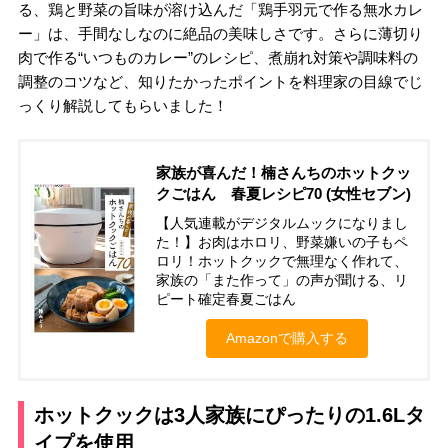
る、鶏と野菜の旨味が溶け込んだ「鶏手羽元で作る無水カレ
ー」は、手間なしなのに絶品の美味しさです。さらに薄切り
肉で作る“いつものカレー”のレシピ、煮崩れ対策や調味料の
調整のコツなど、知りたかったポイントを料理家の目線でじ
っくり解説してもらいました！
家族が喜んだ！楠さんちのホットクッ
クごはん 春夏レシピ70 (女性セブン)
【人気連載がデジタルムックになりまし
た！】お肉はホロリ、野菜嫌いの子もペ
ロリ！ホットクックで無理なく作れて、
家族の「また作って」の声が聞ける、リ
ピート確定春夏ごはん
Amazonで購入する
ホットクックは3人家族にぴったりの1.6Lタ
イプを使用