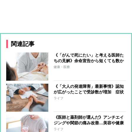
関連記事
《「がんで死にたい」と考える医師た
ちの見解》余命宣告から短くても数か
月、長ければ数年の“死に向かう期
健康・医療
間”がもたらす「後悔のない最期」
《「大人の発達障害」最新事情》認知
が広がったことで受診数が増加 症状
は“軽度”から“重度”まで連続して変
ライフ
化、定量的な診断はできず“グレーゾ
ーン”となるケースも
《医師と薬剤師が選んだ》アンチエイ
ジングや関節の痛み改善…美容や健康
の効果が期待できるサプリ もっとも
ライフ