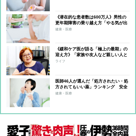
支持を集めたのはエクオール
《潜在的な患者数は600万人》男性の
更年期障害の乗り越え方「やる気が出
ない」「体力が落ちた」「イライラす
健康・医療
ることが増えた」続くようなら要注意
《緩和ケア医が語る「極上の最期」の
迎え方》「家族や友人など親しい人と
人生会議を開いて、自分の意思をしっ
ライフ
かり伝える」
医師46人が選んだ「処方されたい・処
方されてもいい薬」ランキング 安全
性の高さが評価された「アセトアミノ
健康・医療
フェン」、かぜのひき始めに用いられ
る「葛根湯」などが上位に