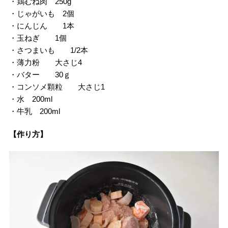
・鶏むね肉 250g
・じゃがいも 2個
・にんじん 1本
・玉ねぎ 1個
・さつまいも 1/2本
・薄力粉 大さじ4
・バター 30ｇ
・コンソメ顆粒 大さじ1
・水 200ml
・牛乳 200ml
【作り方】