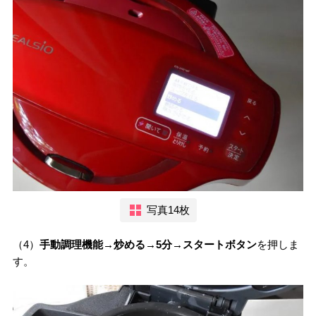
写真14枚
（4）
手動調理機能→
炒める→5分→スタートボタン
を押しま
す。