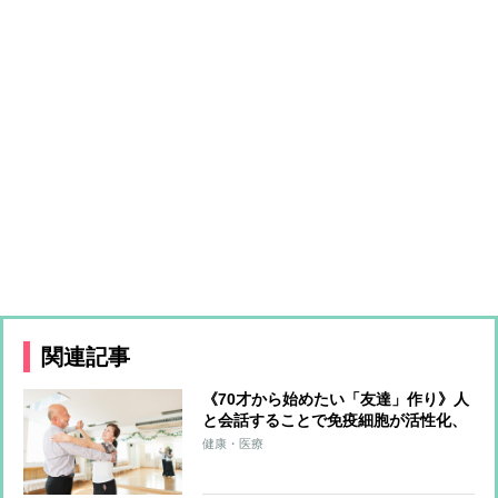
関連記事
《70才から始めたい「友達」作り》人
と会話することで免疫細胞が活性化、
がん予防にも期待 友達探しの場は
健康・医療
「ボランティア」「社交ダンス」「推
し活」がおすすめ