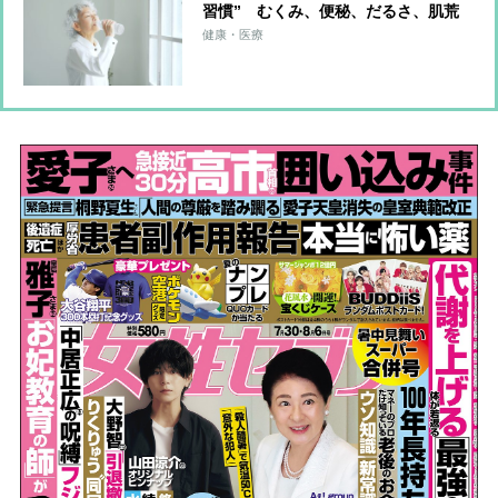
習慣” むくみ、便秘、だるさ、肌荒
れを一掃する食・運動・入浴・生活習
健康・医療
慣を解説