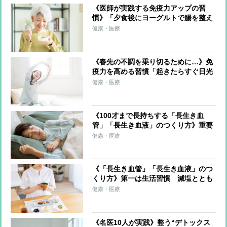
《医師が実践する免疫力アップの習
慣》「夕食後にヨーグルトで腸を整え
る」「全身浴とストレッチで温活」…
健康・医療
極意は“何かをプラスする”以上に“マ
イナスになる行動をしない”
《春先の不調を乗り切るために…》免
疫力を高める習慣「起きたらすぐ日光
を浴びる」「朝の軽い運動」「温かい
健康・医療
飲み物で体を温める」「腸活を意識」
…医師が解説
《100才まで長持ちする「長生き血
管」「長生き血液」のつくり方》重要
なのは「催眠の質」の確保 最適な室
健康・医療
温、寝具の選び方、入浴法を専門家が
解説
《「長生き血管」「長生き血液」のつ
くり方》第一は生活習慣 減塩ととも
に重視されるのは「摂取するナトリウ
健康・医療
ムとカリウムのバランス」 水分補給
を意識してコーヒーを飲むのもおすす
め
《名医10人が実践》整う“デトックス