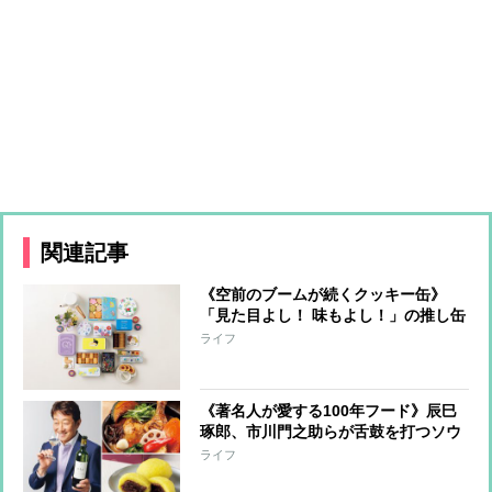
関連記事
《空前のブームが続くクッキー缶》
「見た目よし！ 味もよし！」の推し缶
を専門家3人が厳選！大切な人へのギ
ライフ
フトや自分へのご褒美に
《著名人が愛する100年フード》辰巳
琢郎、市川門之助らが舌鼓を打つソウ
ルフードが集結！
ライフ