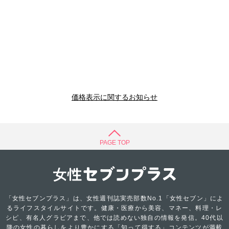
価格表示に関するお知らせ
PAGE TOP
「女性セブンプラス」は、女性週刊誌実売部数No.1「女性セブン」によ
るライフスタイルサイトです。健康・医療から美容、マネー、料理・レ
シピ、有名人グラビアまで、他では読めない独自の情報を発信。40代以
降の女性の暮らしをより豊かにする「知って得する」コンテンツが満載