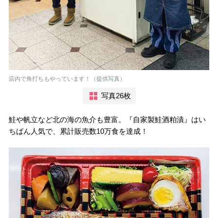
店内で角打ちもやっています！（提供写真）
写真26枚
鮭や帆立など北の海の魚介も豊富。『自家製鮭酒粕漬』はい
ちばん人気で、累計販売数10万食を達成！