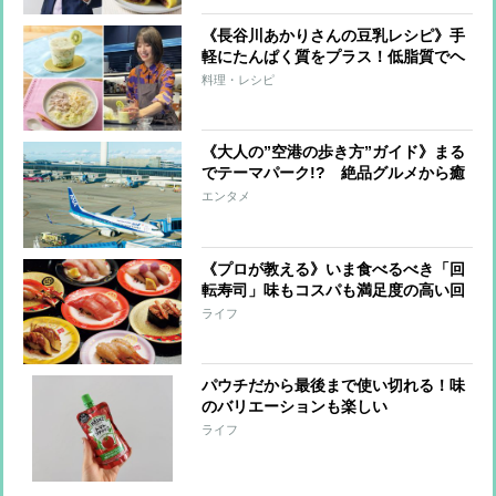
《長谷川あかりさんの豆乳レシピ》手
軽にたんぱく質をプラス！低脂質でヘ
ルシーな朝昼晩の3品
料理・レシピ
《大人の”空港の歩き方”ガイド》まる
でテーマパーク!? 絶品グルメから癒
しの温泉、極上スイーツ、お土産、江
エンタメ
戸文化まで
《プロが教える》いま食べるべき「回
転寿司」味もコスパも満足度の高い回
転寿司店＆自慢のネタを一挙紹介
ライフ
パウチだから最後まで使い切れる！味
のバリエーションも楽しい
「HEINZ（ハインツ）」トマトケチャ
ライフ
ップ【本日のお気に入り】