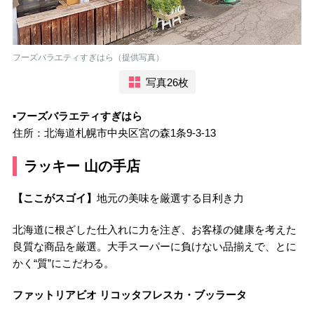
フーズバラエティすぎはら（提供写真）
写真26枚
▪️
フーズバラエティすぎはら
住所：北海道札幌市中央区宮の森1条9-3-13
ラッキー 山の手店
【ここがスゴイ】
地元の美味を厳選する目利き力
北海道に根ざした仕入れに力を注ぎ、お客様の健康を考えた
良質な商品を厳選。大手スーパーに負けない品揃えで、とに
かく“質”にこだわる。
ファットリアビオ リコッタフレスカ・ブッラータ