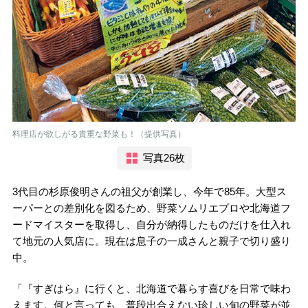
料理店が欲しがる貴重な野菜も！（提供写真）
写真26枚
3代目の杉原俊明さんの祖父が創業し、今年で85年。大型ス
ーパーとの差別化を図るため、野菜ソムリエプロや北海道フ
ードマイスターを取得し、自分が納得したものだけを仕入れ
て地元の人気店に。現在は息子の一成さんと親子で切り盛り
中。
「『すぎはら』に行くと、北海道で暮らす喜びを日常で味わ
えます。何と言っても、普段出合えない珍しい旬の野菜が並