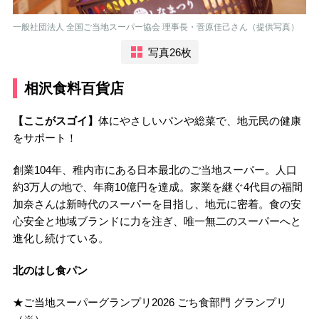
一般社団法人 全国ご当地スーパー協会 理事長・菅原佳己さん（提供写真）
写真26枚
相沢食料百貨店
【ここがスゴイ】
体にやさしいパンや総菜で、地元民の健康
をサポート！
創業104年、稚内市にある日本最北のご当地スーパー。人口
約3万人の地で、年商10億円を達成。家業を継ぐ4代目の福間
加奈さんは新時代のスーパーを目指し、地元に密着。食の安
心安全と地域ブランドに力を注ぎ、唯一無二のスーパーへと
進化し続けている。
北のはし食パン
★ご当地スーパーグランプリ2026 ごち食部門 グランプリ