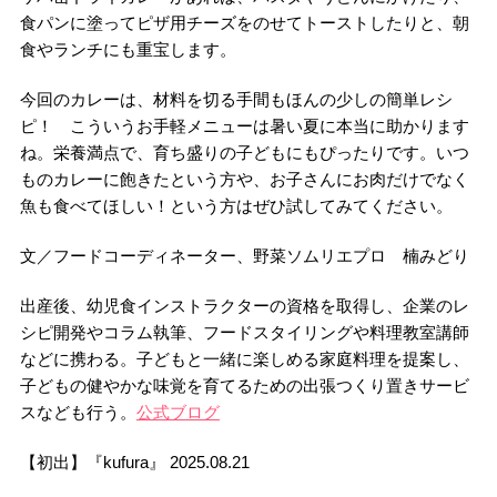
食パンに塗ってピザ用チーズをのせてトーストしたりと、朝
食やランチにも重宝します。
今回のカレーは、材料を切る手間もほんの少しの簡単レシ
ピ！ こういうお手軽メニューは暑い夏に本当に助かります
ね。栄養満点で、育ち盛りの子どもにもぴったりです。いつ
ものカレーに飽きたという方や、お子さんにお肉だけでなく
魚も食べてほしい！という方はぜひ試してみてください。
文／フードコーディネーター、野菜ソムリエプロ 楠みどり
出産後、幼児食インストラクターの資格を取得し、企業のレ
シピ開発やコラム執筆、フードスタイリングや料理教室講師
などに携わる。子どもと一緒に楽しめる家庭料理を提案し、
子どもの健やかな味覚を育てるための出張つくり置きサービ
スなども行う。
公式ブログ
【初出】『kufura』 2025.08.21