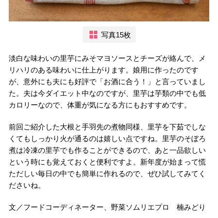
写真15枚
淡白な味わいの里芋にみそマヨソースとチーズが絡んで、メ
リハリのある味わいに仕上がります。娘用に作ったのです
が、意外にも夫にも好評で「お酒に合う！」と言っていまし
た。夫は今ダイエット中なのですが、里芋は芋類の中でも低
カロリーなので、体重が気になる方にもおすすめです。
前回ご紹介した大根と手羽先の煮物同様、里芋を下茹でしな
くてもしっかり火が通るのは嬉しい点ですね。里芋のそぼろ
煮は冷凍の里芋でも作ることができるので、あと一品欲しい
という時にも覚えておくと便利ですよ。新年度が始まって慌
ただしい毎日の中でも簡単に作れるので、ぜひ試してみてく
ださいね。
文／フードコーディネーター、野菜ソムリエプロ 楠みどり