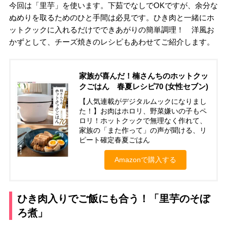
今回は「里芋」を使います。下茹でなしでOKですが、余分な
ぬめりを取るためのひと手間は必見です。ひき肉と一緒にホ
ットクックに入れるだけでできあがりの簡単調理！ 洋風お
かずとして、チーズ焼きのレシピもあわせてご紹介します。
家族が喜んだ！楠さんちのホットクッ
クごはん 春夏レシピ70 (女性セブン)
【人気連載がデジタルムックになりまし
た！】お肉はホロリ、野菜嫌いの子もペ
ロリ！ホットクックで無理なく作れて、
家族の「また作って」の声が聞ける、リ
ピート確定春夏ごはん
Amazonで購入する
ひき肉入りでご飯にも合う！「里芋のそぼ
ろ煮」