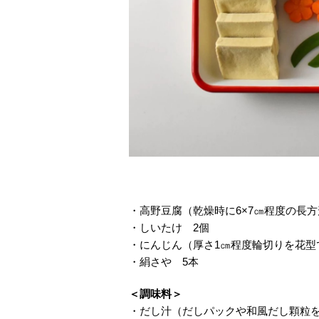
・高野豆腐（乾燥時に6×7㎝程度の長
・しいたけ 2個
・にんじん（厚さ1㎝程度輪切りを花型
・絹さや 5本
＜調味料＞
・だし汁（だしパックや和風だし顆粒を溶