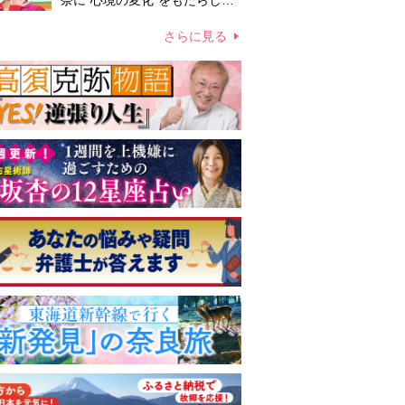
奈に“心境の変化”をもたらした
主演映画『ママせか』 身を削
って「がんに蝕まれる母」を演
さらに見る
じた壮絶な撮影現場