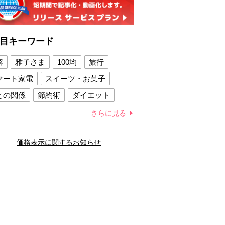
目キーワード
容
雅子さま
100均
旅行
マート家電
スイーツ・お菓子
との関係
節約術
ダイエット
康法
新製品
さらに見る
容賢者のダイエットグッズ
価格表示に関するお知らせ
との関係
新津春子
どか食い