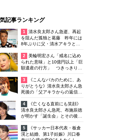
気記事ランキング
1
清水良太郎さん急逝、再起
を阻んだ孤独と葛藤 昨年には
8年ぶりに父・清水アキラと共
演、本格的な活動再開に向かっ
ていたが…周囲が懸念していた
2
美輪明宏さん「戒名に込め
「不安定なところ」
られた意味」と10億円以上「巨
額遺産の行方」 つきっきりで
私生活をサポートしていた元俳
優が相続か
3
《こんなバカのために、あ
りがとうな》清水良太郎さん急
死後の「父アキラからの返信」
布施辰徳が涙で明かす「順番が
違う」
4
《亡くなる直前にも笑顔》
清水良太郎さん急死、布施辰徳
が明かす「誕生会」とその後の
メッセージ
5
《サッカー日本代表・板倉
滉と結婚、第1子妊娠》川口春