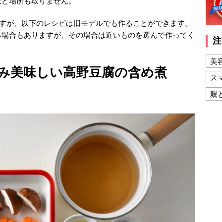
ほど場所も取りません。
ルですが、以下のレシピは旧モデルでも作ることができます。
る場合もありますが、その場合は近いものを選んで作ってく
注
美
み美味しい高野豆腐の含め煮
ス
親
健
美
夫