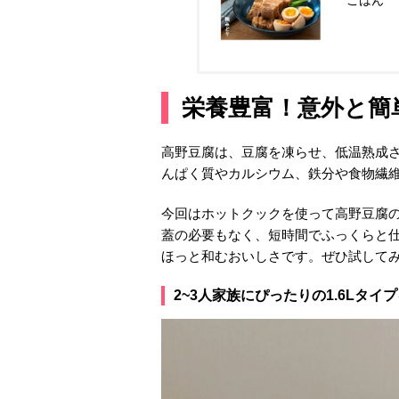
ごはん
栄養豊富！意外と簡
高野豆腐は、豆腐を凍らせ、低温熟成
んぱく質やカルシウム、鉄分や食物繊
今回はホットクックを使って高野豆腐
蓋の必要もなく、短時間でふっくらと
ほっと和むおいしさです。ぜひ試して
2~3人家族にぴったりの1.6Lタイ