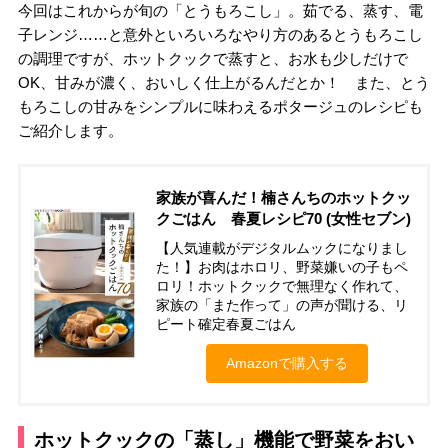
今回はこれからが旬の「とうもろこし」。茹でる、蒸す、電
子レンジ……と意外といろいろなやり方のあるとうもろこし
の調理ですが、ホットクックで蒸すと、お水も少しだけで
OK、甘みが濃く、おいしく仕上がるんだとか！ また、とう
もろこしの甘みをシンプルに味わえるポタージュのレシピも
ご紹介します。
家族が喜んだ！楠さんちのホットクッ
クごはん 春夏レシピ70 (女性セブン)
【人気連載がデジタルムックになりまし
た！】お肉はホロリ、野菜嫌いの子もペ
ロリ！ホットクックで無理なく作れて、
家族の「また作って」の声が聞ける、リ
ピート確定春夏ごはん
Amazonで購入する
ホットクックの「蒸し」機能で野菜をおい