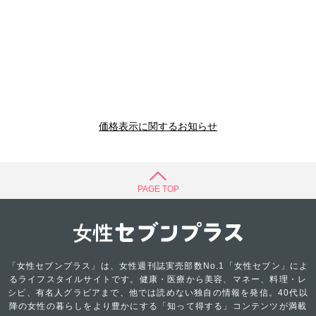
価格表示に関するお知らせ
PAGE TOP
「女性セブンプラス」は、女性週刊誌実売部数No.1「女性セブン」によ
るライフスタイルサイトです。健康・医療から美容、マネー、料理・レ
シピ、有名人グラビアまで、他では読めない独自の情報を発信。40代以
降の女性の暮らしをより豊かにする「知って得する」コンテンツが満載