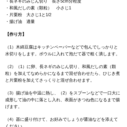
・長ネギのみじん切り 長さ5cm分程度
・和風だしの素（顆粒） 小さじ1
・片栗粉 大さじ1と1/2
・揚げ油 適量
【作り方】
（1）木綿豆腐はキッチンペーパーなどで包んでしっかりと
水切りをします。ボウルに入れて泡だて器で粗く潰します。
（2）（1）に卵、長ネギのみじん切り、和風だしの素（顆
粒）を加えてなめらかになるまで混ぜ合わせたら、ひじき煮
と片栗粉を加えてさっくりと混ぜ合わせます。
（3）揚げ油を中温に熱し、（2）をスプーンなどで一口大に
成形して油の中に落とし入れ、表面がきつね色になるまで揚
げます。
（4）器に盛り付けて、お好みでしょうが醤油などを添えて
ください。