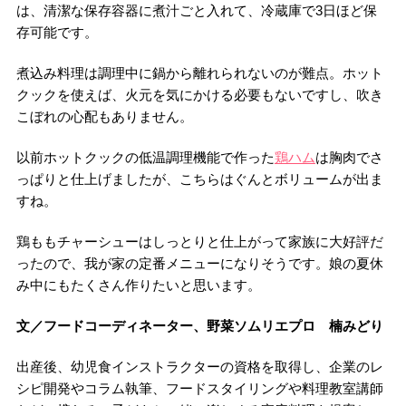
は、清潔な保存容器に煮汁ごと入れて、冷蔵庫で3日ほど保
存可能です。
煮込み料理は調理中に鍋から離れられないのが難点。ホット
クックを使えば、火元を気にかける必要もないですし、吹き
こぼれの心配もありません。
以前ホットクックの低温調理機能で作った
鶏ハム
は胸肉でさ
っぱりと仕上げましたが、こちらはぐんとボリュームが出ま
すね。
鶏ももチャーシューはしっとりと仕上がって家族に大好評だ
ったので、我が家の定番メニューになりそうです。娘の夏休
み中にもたくさん作りたいと思います。
文／フードコーディネーター、野菜ソムリエプロ 楠みどり
出産後、幼児食インストラクターの資格を取得し、企業のレ
シピ開発やコラム執筆、フードスタイリングや料理教室講師