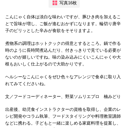
写真16枚
こんにゃく自体は淡白な味わいですが、豚ひき肉を加えるこ
とで旨味が増し、ご飯が進むおかずになります。輪切り唐辛
子のピリッとした辛みが食欲をそそりますよ。
煮物系の調理はホットクックの得意とするところ。鍋で作る
時のように長時間煮込んだり、付きっきりで見ている必要が
ないのが嬉しいですね。味の染み込みにくいこんにゃくや大
根もおいしく仕上がるので大助かりです。
ヘルシーなこんにゃくをぜひ色々なアレンジで食卓に取り入
れてみてくださいね。
文／フードコーディネーター、野菜ソムリエプロ 楠みどり
出産後、幼児食インストラクターの資格を取得し、企業のレ
シピ開発やコラム執筆、フードスタイリングや料理教室講師
などに携わる。子どもと一緒に楽しめる家庭料理を提案し、