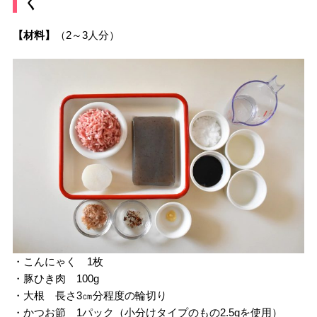
く
【材料】
（2～3人分）
・こんにゃく 1枚
・豚ひき肉 100g
・大根 長さ3㎝分程度の輪切り
・かつお節 1パック（小分けタイプのもの2.5gを使用）