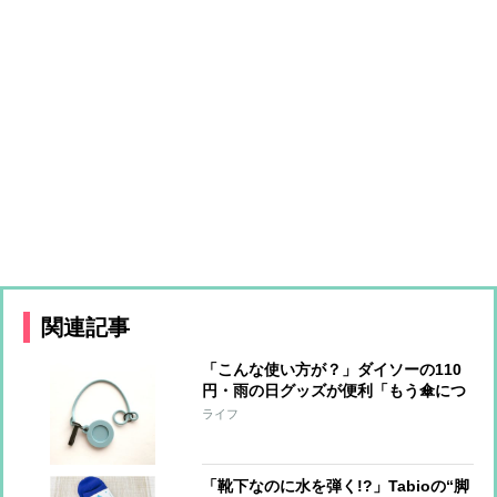
関連記事
「こんな使い方が？」ダイソーの110
円・雨の日グッズが便利「もう傘につ
けっぱなしです」【本日のお気に入
ライフ
り】
「靴下なのに水を弾く!?」Tabioの“脚