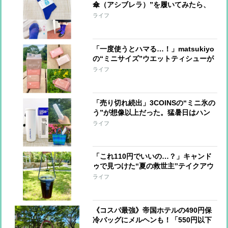
傘（アシブレラ）”を履いてみたら、
雨の日のストレスが少し軽くなった
ライフ
【本日のお気に入り】
「一度使うとハマる…！」matsukiyo
の“ミニサイズ”ウエットティシューが
優秀。もう普通サイズに戻れないかも
ライフ
【本日のお気に入り】
「売り切れ続出」3COINSの“ミニ氷の
う”が想像以上だった。猛暑日はハン
ディファンより快適なんじゃ…？【本
ライフ
日のお気に入り】
「これ110円でいいの…？」キャンド
ゥで見つけた“夏の救世主”テイクアウ
トドリンクを快適に持ち歩ける便利グ
ライフ
ッズ【本日のお気に入り】
《コスパ最強》帝国ホテルの490円保
冷バッグにメルヘンも！「550円以下