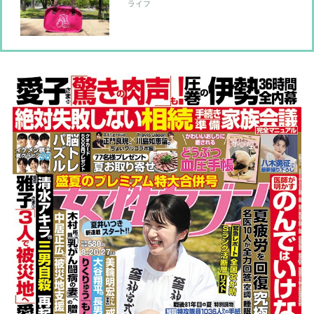
で買える大当たり保冷バッグ」4選
ライフ
【本日のお気に入り】