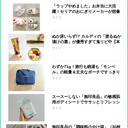
「ラップやめました」お弁当に大活
躍！セリアのおにぎりメーカーが想像
以上【本日のお気に入り】
ライフ
ぬか床いらず!? カルディの「塗るぬか
漬けの素」が優秀すぎて鬼リピ中【本
日のお気に入り】
ライフ
わずか71g！旅行も銭湯も「モンベ
ル」の軽量＆丈夫なポーチですっきり
快適【本日のお気に入り】
ライフ
スースーしない「無印良品」の敏感肌
用ボディシートでササッとリフレッシ
ュ！入院時やアウトドアシーンにも活
ライフ
躍【本日のお気に入り】
無印良品の「調味料小分け袋」（30枚