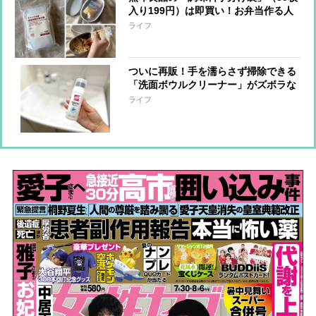
入り199円）は即買い！お弁当作る人
はみんな買ってほしい【本日のお気に
ライフ
入り】
ついに再販！手を濡らさず掃除できる
「洗面ボウルクリーナー」がズボラな
私を救う！【本日のお気に入り】
ライフ