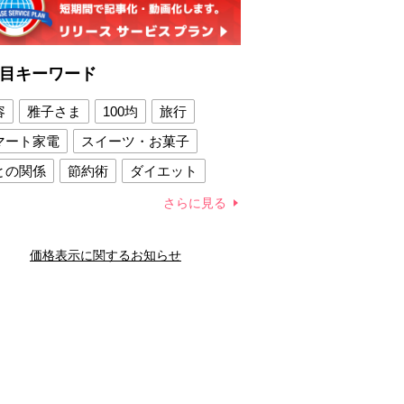
目キーワード
容
雅子さま
100均
旅行
マート家電
スイーツ・お菓子
との関係
節約術
ダイエット
康法
新製品
さらに見る
容賢者のダイエットグッズ
価格表示に関するお知らせ
との関係
新津春子
どか食い