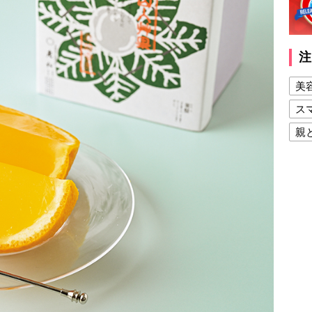
注
美
ス
親
健
美
夫