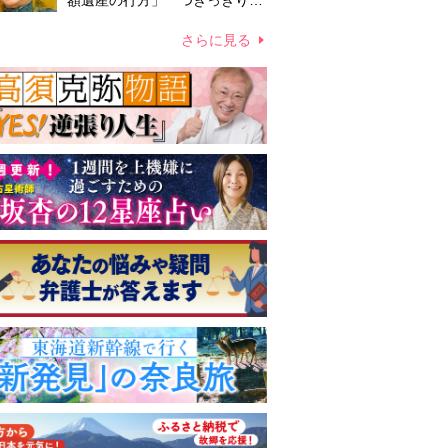
額遺産の行方」 つきっきりで
私生活をサポートしていた元俳
優が相続か
さらに見る