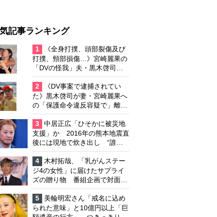
気記事ランキング
1
《全身打撲、頭部裂傷及び
打撲、頸部損傷…》宮崎麗果の
「DVの怪我」夫・黒木啓司の
逮捕で始まる「夫婦の闘争」
2
《DV事案で逮捕されてい
た》黒木啓司が妻・宮崎麗果へ
の「保護命令違反容疑で」離婚
協議は「第二ステージ」へ
3
中居正広「ひそかに被災地
支援」か 2016年の熊本地震直
後には現地で炊き出し “誰に
も知られなくて良い”と、むし
ろ強まる福祉活動への思い
4
木村拓哉、「乳がんステー
ジ4の女性」に届けたサプライ
ズの贈り物 番組企画で対面し
たファンが、夢と希望を与える
心遣いに「うれしくて号泣しま
5
美輪明宏さん「戒名に込め
した」
られた意味」と10億円以上「巨