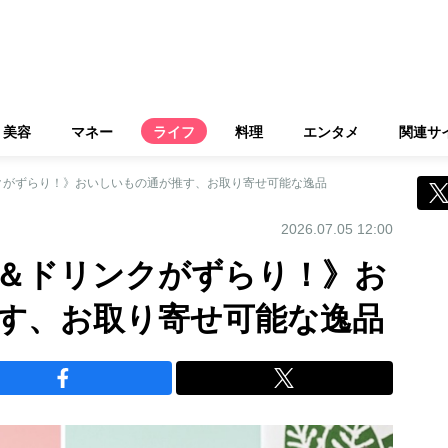
美容
マネー
ライフ
料理
エンタメ
関連サ
クがずらり！》おいしいもの通が推す、お取り寄せ可能な逸品
2026.07.05 12:00
＆ドリンクがずらり！》お
す、お取り寄せ可能な逸品