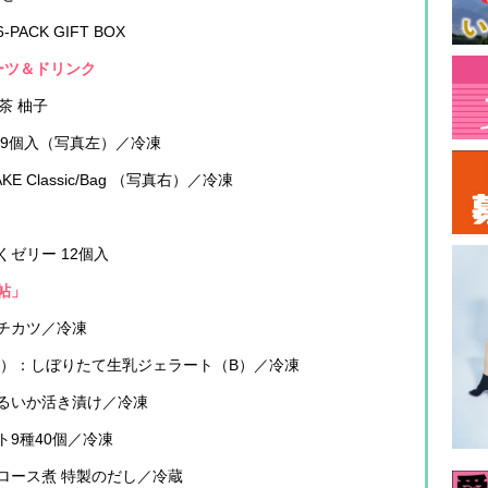
-PACK GIFT BOX
ーツ＆ドリンク
緑茶 柚子
 9個入（写真左）／冷凍
CAKE Classic/Bag （写真右）／冷凍
ゼリー 12個入
帖」
チカツ／冷凍
県）：しぼりたて生乳ジェラート（B）／冷凍
るいか活き漬け／冷凍
9種40個／冷凍
ロース煮 特製のだし／冷蔵