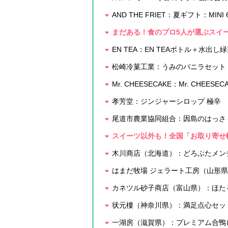
AND THE FRIET：夏ギフト：MINI 6
まだある！食のプロ5人が選ぶスイ
EN TEA：EN TEAボトル＋水出し
松崎冷菓工業：うみのバニラセット
Mr. CHEESECAKE：Mr. CHEESE
孝芳堂：ジンジャーシロップ 極辛
尾道市農業協同組合：因島のはっさく
スイーツ以外も！全国「お取り寄せ
木川商店（北海道）：どろぶたメン
はまだ牧場 ジェラート工房（山形
カネツル砂子商店（富山県）：ほた
状元樓（神奈川県）：満足点心セット
一湖房（滋賀県）：プレミアム合鴨