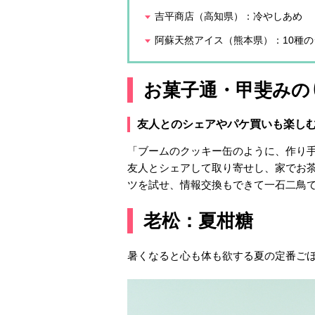
吉平商店（高知県）：冷やしあめ
阿蘇天然アイス（熊本県）：10種
お菓子通・甲斐みの
友人とのシェアやパケ買いも楽し
「ブームのクッキー缶のように、作り
友人とシェアして取り寄せし、家でお
ツを試せ、情報交換もできて一石二鳥
老松：夏柑糖
暑くなると心も体も欲する夏の定番ご