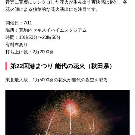
音楽に完璧にシンクロした花火が生み出す爽快感は格別。各
花火師による独創的な花火演出にも注目です。
開催日：7/11
場所：真駒内セキスイハイムスタジアム
時間：19時50分〜20時50分
有料席あり
打ち上げ数：2万2000発
第22回港まつり 能代の花火（秋田県）
東北最大級、1万5000発の花火が能代の夜空を彩る