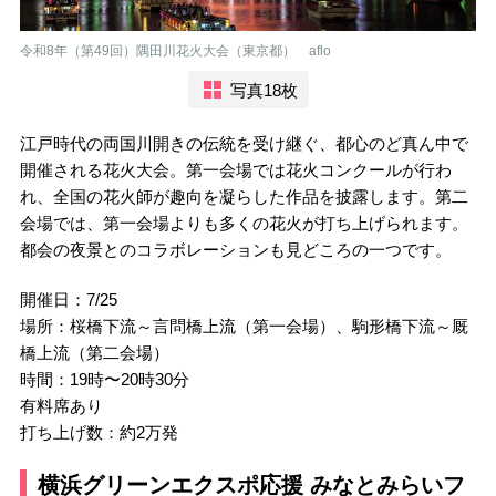
令和8年（第49回）隅田川花火大会（東京都） aflo
写真18枚
江戸時代の両国川開きの伝統を受け継ぐ、都心のど真ん中で
開催される花火大会。第一会場では花火コンクールが行わ
れ、全国の花火師が趣向を凝らした作品を披露します。第二
会場では、第一会場よりも多くの花火が打ち上げられます。
都会の夜景とのコラボレーションも見どころの一つです。
開催日：7/25
場所：桜橋下流～言問橋上流（第一会場）、駒形橋下流～厩
橋上流（第二会場）
時間：19時〜20時30分
有料席あり
打ち上げ数：約2万発
横浜グリーンエクスポ応援 みなとみらいフ