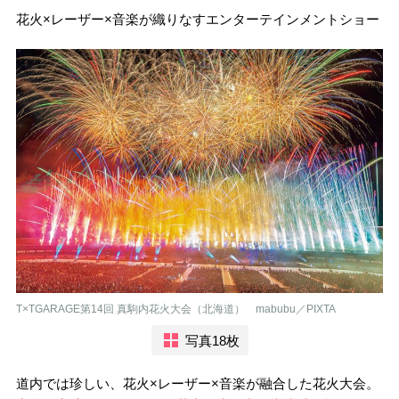
花火×レーザー×音楽が織りなすエンターテインメントショー
T×TGARAGE第14回 真駒内花火大会（北海道） mabubu／PIXTA
写真18枚
道内では珍しい、花火×レーザー×音楽が融合した花火大会。