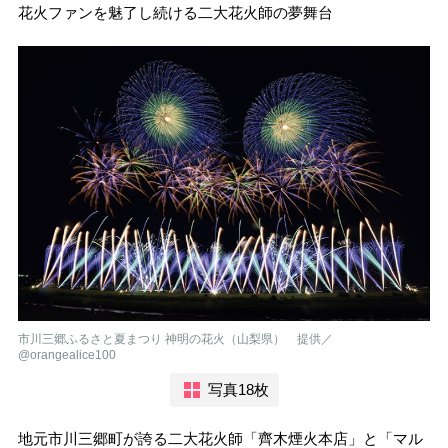
花火ファンを魅了し続ける二大花火師の夢舞台
市川三郷ふるさと夏まつり 神明の花火（山梨県） 提供／
@orangealice100
写真18枚
地元市川三郷町が誇る二大花火師「齊木煙火本店」と「マル