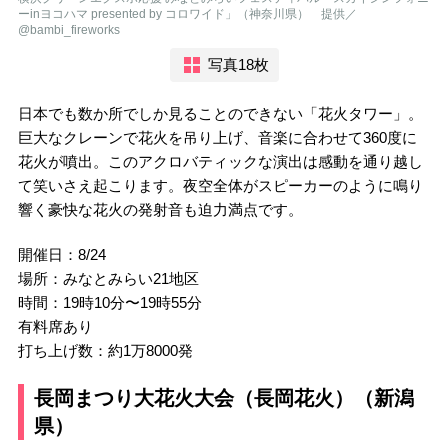
ーinヨコハマ presented by コロワイド」（神奈川県） 提供／
@bambi_fireworks
写真18枚
日本でも数か所でしか見ることのできない「花火タワー」。
巨大なクレーンで花火を吊り上げ、音楽に合わせて360度に
花火が噴出。このアクロバティックな演出は感動を通り越し
て笑いさえ起こります。夜空全体がスピーカーのように鳴り
響く豪快な花火の発射音も迫力満点です。
開催日：8/24
場所：みなとみらい21地区
時間：19時10分〜19時55分
有料席あり
打ち上げ数：約1万8000発
長岡まつり大花火大会（長岡花火）（新潟
県）