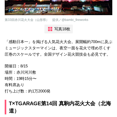
第33回赤川花火大会（山形県） 提供／@bambi_fireworks
写真18枚
「感動日本一」を掲げる人気花火大会。展開幅約700mに及ぶ
ミュージックスターマインは、夜空一面を花火で埋め尽くす
圧巻のスケールです。全国デザイン花火競技会も必見です。
開催日：8/15
場所：赤川河川敷
時間：19時15分〜
有料席あり
打ち上げ数：約1万2000発
T×TGARAGE第14回 真駒内花火大会（北海
道）