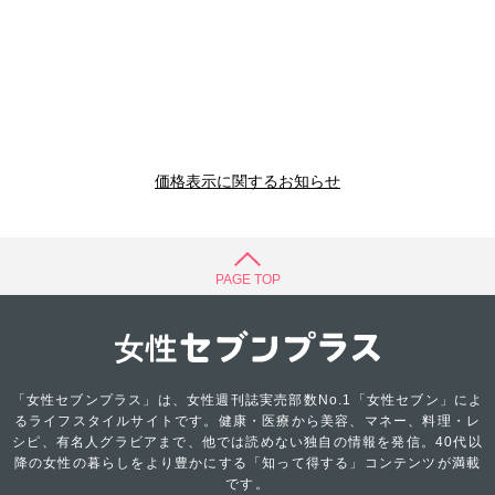
価格表示に関するお知らせ
PAGE TOP
「女性セブンプラス」は、女性週刊誌実売部数No.1「女性セブン」によ
るライフスタイルサイトです。健康・医療から美容、マネー、料理・レ
シピ、有名人グラビアまで、他では読めない独自の情報を発信。40代以
降の女性の暮らしをより豊かにする「知って得する」コンテンツが満載
です。