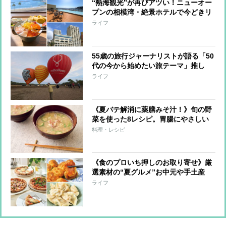
“熱海観光”が再びアツい！ニューオー
プンの相模湾・絶景ホテルで今どきリ
ゾートステイを体験
ライフ
55歳の旅行ジャーナリストが語る「50
代の今から始めたい旅テーマ」推し
活・絶景・新たな挑戦…その理由と
ライフ
は？
《夏バテ解消に薬膳みそ汁！》旬の野
菜を使った8レシピ。胃腸にやさしい
一杯を
料理・レシピ
《食のプロいち押しのお取り寄せ》厳
選素材の“夏グルメ”お中元や手土産
に！
ライフ