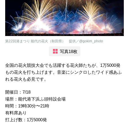
第22回港まつり 能代の花火（秋田県） 提供／@gokim_photo
写真18枚
全国の花火競技大会でも活躍する花火師たちが、1万5000発
もの花火を打ち上げます。音楽にシンクロしたワイド感あふ
れる花火も必見です。
開催日：7/18
場所：能代港下浜ふ頭特設会場
時間：19時30分〜21時
有料席あり
打上げ数：1万5000発