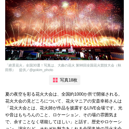
「絶景花火」全国30選！写真は、大曲の花火 第98回全国花火競技大会（秋
田県） 提供／@gokim_photo
写真18枚
夏の夜空を彩る花火大会は、全国約1000か所で開催される。
花火大会の見どころについて、花火マニアの安斎幸裕さんは
「花火大会とは、花火師が作品を披露するLIVE会場です。光
や音はもちろんのこと、ロケーション、その場の雰囲気ま
で、余すことなく堪能してほしい」と話す。歴史やロケーシ
ョン、演出など、それぞれ魅力あふれる全国各地の花火大会