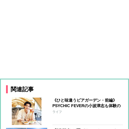
関連記事
《ひと味違うビアガーデン・前編》
PSYCHIC FEVERの小波津志も体験の
お祭り屋台など、エンタメビアガーデ
ライフ
ン4選