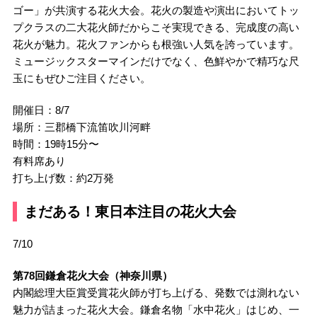
ゴー」が共演する花火大会。花火の製造や演出においてトッ
プクラスの二大花火師だからこそ実現できる、完成度の高い
花火が魅力。花火ファンからも根強い人気を誇っています。
ミュージックスターマインだけでなく、色鮮やかで精巧な尺
玉にもぜひご注目ください。
開催日：8/7
場所：三郡橋下流笛吹川河畔
時間：19時15分〜
有料席あり
打ち上げ数：約2万発
まだある！東日本注目の花火大会
7/10
第78回鎌倉花火大会（神奈川県）
内閣総理大臣賞受賞花火師が打ち上げる、発数では測れない
魅力が詰まった花火大会。鎌倉名物「水中花火」はじめ、一