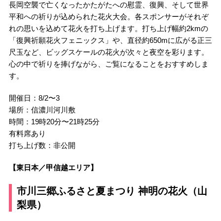
長岡空襲で亡くなったかたがたへの慰霊、復興、そして世界
平和への祈りが込められた花火大会。各スポンサーがそれぞ
れの思いを込めて花火を打ち上げます。打ち上げ幅約2kmの
「復興祈願花火フェニックス」や、直径約650mに広がる正三
尺玉など、ビッグスケールの花火が次々と夜空を彩ります。
心の中で祈りを捧げながら、ご覧になることをおすすめしま
す。
開催日：8/2〜3
場所：信濃川河川敷
時間：19時20分〜21時25分
有料席あり
打ち上げ数：非公開
【東日本／甲信越エリア】
市川三郷ふるさと夏まつり 神明の花火（山
梨県）