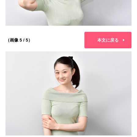
（画像 5 / 5）
本文に戻る