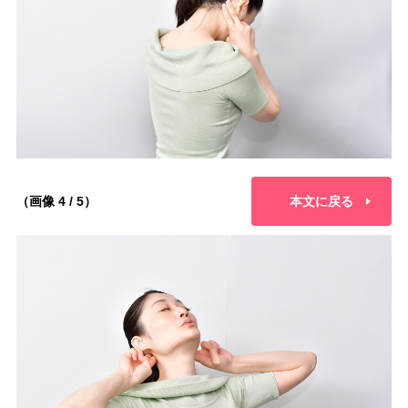
（画像 4 / 5）
本文に戻る