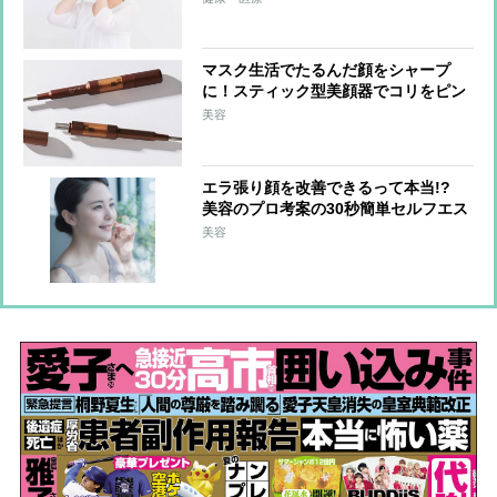
マスク生活でたるんだ顔をシャープ
に！スティック型美顔器でコリをピン
ポイントで刺激【山本浩未のメイクの
美容
メ】
エラ張り顔を改善できるって本当!?
美容のプロ考案の30秒簡単セルフエス
テ
美容