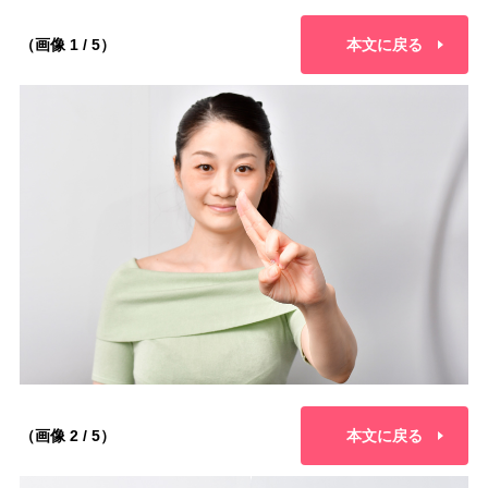
（画像 1 / 5）
本文に戻る
（画像 2 / 5）
本文に戻る