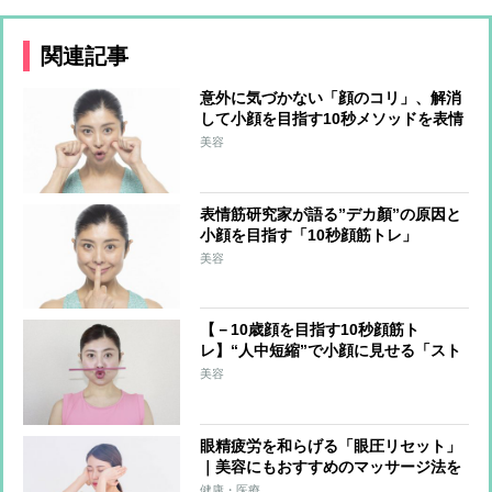
関連記事
意外に気づかない「顔のコリ」、解消
して小顔を目指す10秒メソッドを表情
筋研究家が指南！
美容
表情筋研究家が語る”デカ顏”の原因と
小顔を目指す「10秒顔筋トレ」
美容
【－10歳顔を目指す10秒顔筋ト
レ】“人中短縮”で小顔に見せる「スト
ローチュー」
美容
眼精疲労を和らげる「眼圧リセット」
｜美容にもおすすめのマッサージ法を
紹介
健康・医療