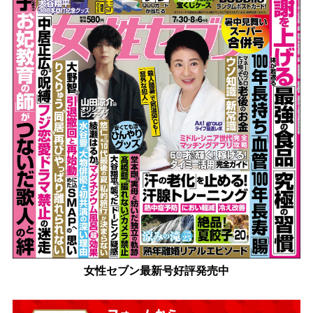
女性セブン最新号好評発売中