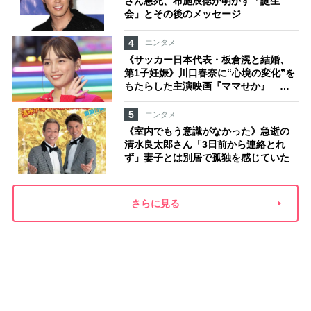
さん急死、布施辰徳が明かす「誕生
会」とその後のメッセージ
4
エンタメ
《サッカー日本代表・板倉滉と結婚、
第1子妊娠》川口春奈に“心境の変化”を
もたらした主演映画『ママせか』 身
を削って「がんに蝕まれる母」を演じ
た壮絶な撮影現場
5
エンタメ
《室内でもう意識がなかった》急逝の
清水良太郎さん「3日前から連絡とれ
ず」妻子とは別居で孤独を感じていた
さらに見る