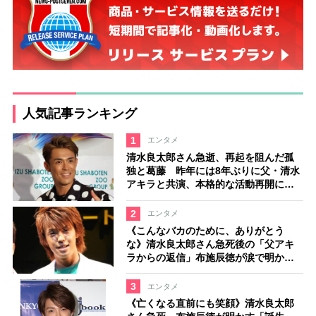
人気記事ランキング
1
エンタメ
清水良太郎さん急逝、再起を阻んだ孤
独と葛藤 昨年には8年ぶりに父・清水
アキラと共演、本格的な活動再開に向
かっていたが…周囲が懸念していた
「不安定なところ」
2
エンタメ
《こんなバカのために、ありがとう
な》清水良太郎さん急死後の「父アキ
ラからの返信」布施辰徳が涙で明かす
「順番が違う」
3
エンタメ
《亡くなる直前にも笑顔》清水良太郎