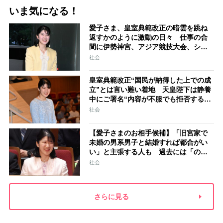
いま気になる！
愛子さま、皇室典範改正の暗雲を跳ね
返すかのように激動の日々 仕事の合
間に伊勢神宮、アジア競技大会、シン
ガポール…スケジュールはびっしり
社会
「天皇家のご長女」の揺るがぬ思い
皇室典範改正“国民が納得した上での成
立”とは言い難い着地 天皇陛下は静養
中にご署名“内容が不服でも拒否するこ
とはできない” 米大手紙は男系男子に
社会
固執する日本の現状を批判的に報道
【愛子さまのお相手候補】「旧宮家で
未婚の男系男子と結婚すれば都合がい
い」と主張する人も 過去には「のび
太くん」「野球部エース」「華道家元
社会
の孫」などの名前
さらに見る