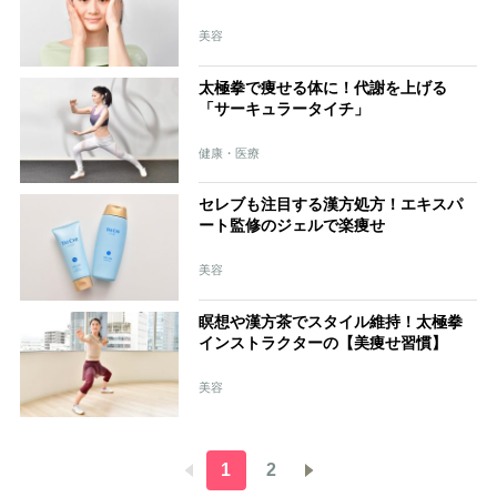
美容
太極拳で痩せる体に！代謝を上げる
「サーキュラータイチ」
健康・医療
セレブも注目する漢方処方！エキスパ
ート監修のジェルで楽痩せ
美容
瞑想や漢方茶でスタイル維持！太極拳
インストラクターの【美痩せ習慣】
美容
1
2