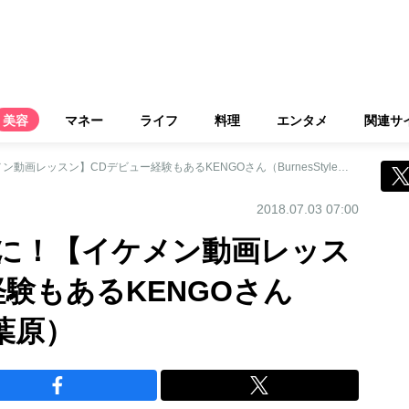
美容
マネー
ライフ
料理
エンタメ
関連サ
夏までに背中美人に！【イケメン動画レッスン】CDデビュー経験もあるKENGOさん（BurnesStyle秋葉原）
2018.07.03 07:00
に！【イケメン動画レッス
験もあるKENGOさん
秋葉原）