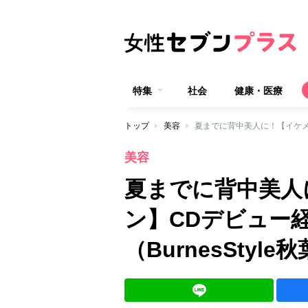
特集
社会
健康・医療
トップ
美容
美容
夏までに背中美人
ン】CDデビュー経
（BurnesStyle