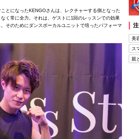
ことになったKENGOさんは、レクチャーする側となった
となく常に全力。それは、ゲストに1回のレッスンでの効果
注
ら。そのためにダンスボーカルユニットで培ったパフォーマ
美
ス
親
健
美
夫