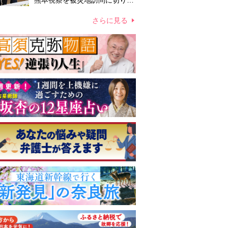
熊本視察を被災地訪問に切り替
えての実施が現実的か 上皇ご
夫妻から受け継ぐ“国民への寄
さらに見る
り添い方”