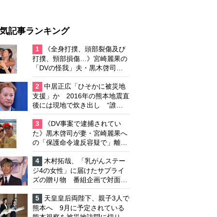
気記事ランキング
1
《全身打撲、頭部裂傷及び
打撲、頸部損傷…》宮崎麗果の
「DVの怪我」夫・黒木啓司の
逮捕で始まる「夫婦の闘争」
2
中居正広「ひそかに被災地
支援」か 2016年の熊本地震直
後には現地で炊き出し “誰に
も知られなくて良い”と、むし
ろ強まる福祉活動への思い
3
《DV事案で逮捕されてい
た》黒木啓司が妻・宮崎麗果へ
の「保護命令違反容疑で」離婚
協議は「第二ステージ」へ
4
木村拓哉、「乳がんステー
ジ4の女性」に届けたサプライ
ズの贈り物 番組企画で対面し
たファンが、夢と希望を与える
心遣いに「うれしくて号泣しま
5
天皇皇后両陛下、親子3人で
した」
熊本へ 9月に予定されている