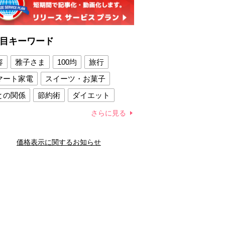
目キーワード
容
雅子さま
100均
旅行
マート家電
スイーツ・お菓子
との関係
節約術
ダイエット
康法
新製品
さらに見る
容賢者のダイエットグッズ
価格表示に関するお知らせ
との関係
新津春子
どか食い