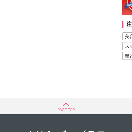
注
美
ス
親
健
美
夫
PAGE TOP