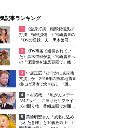
気記事ランキング
1
《全身打撲、頭部裂傷及び
打撲、頸部損傷…》宮崎麗果の
「DVの怪我」夫・黒木啓司の
逮捕で始まる「夫婦の闘争」
2
《DV事案で逮捕されてい
た》黒木啓司が妻・宮崎麗果へ
の「保護命令違反容疑で」離婚
協議は「第二ステージ」へ
3
中居正広「ひそかに被災地
支援」か 2016年の熊本地震直
後には現地で炊き出し “誰に
も知られなくて良い”と、むし
ろ強まる福祉活動への思い
4
木村拓哉、「乳がんステー
ジ4の女性」に届けたサプライ
ズの贈り物 番組企画で対面し
たファンが、夢と希望を与える
心遣いに「うれしくて号泣しま
5
美輪明宏さん「戒名に込め
した」
られた意味」と10億円以上「巨