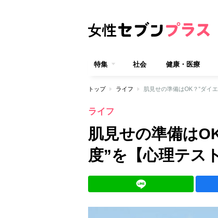
特集
社会
健康・医療
トップ
ライフ
肌見せの準備はOK？“ダイ
ライフ
肌見せの準備はO
度”を【心理テス