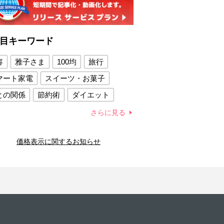
目キーワード
容
雅子さま
100均
旅行
マート家電
スイーツ・お菓子
との関係
節約術
ダイエット
康法
新製品
さらに見る
容賢者のダイエットグッズ
価格表示に関するお知らせ
との関係
新津春子
どか食い