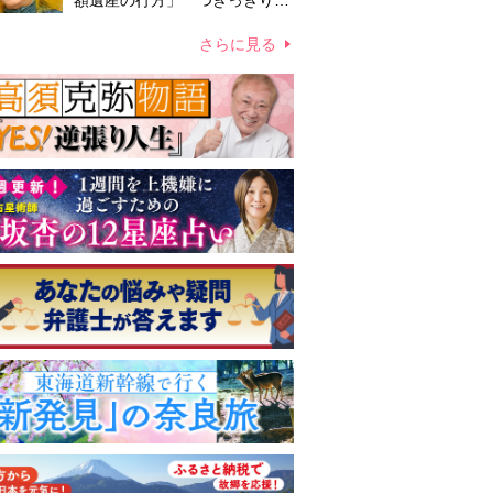
額遺産の行方」 つきっきりで
私生活をサポートしていた元俳
優が相続か
さらに見る