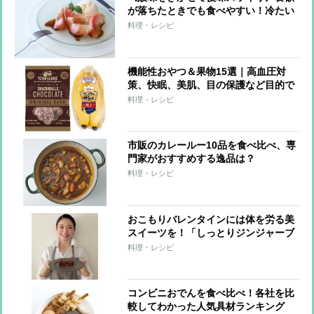
が落ちたときでも食べやすい！冷たい
スイーツレシピ3つ
料理・レシピ
機能性おやつ＆果物15選｜高血圧対
策、快眠、美肌、目の保護など目的で
選ぶ
料理・レシピ
市販のカレールー10品を食べ比べ、専
門家がおすすめする逸品は？
料理・レシピ
おこもりバレンタインには体を労る美
スイーツを！「しっとりジンジャーブ
ラウニー」【市橋有里の美レシピ】
料理・レシピ
コンビニおでんを食べ比べ！各社を比
較してわかった人気具材ランキング