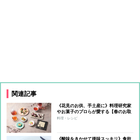
関連記事
《花見のお供、手土産に》料理研究家
やお菓子のプロらが愛する【春のお取
り寄せ】華やかな見た目と色合いで心
料理・レシピ
躍るスイーツ＆ドリンク11選
《酸味をきかせて後味スッキリ》食欲