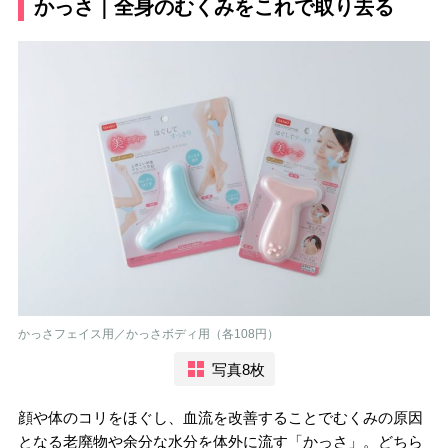
かっさ｜全身のむくみをこれで取り去る
かっさフェイス用／かっさボディ用（各108円）
写真8枚
顔や体のコリをほぐし、血流を改善することでむくみの原因
となる老廃物や余分な水分を体外に流す「かっさ」。どちら