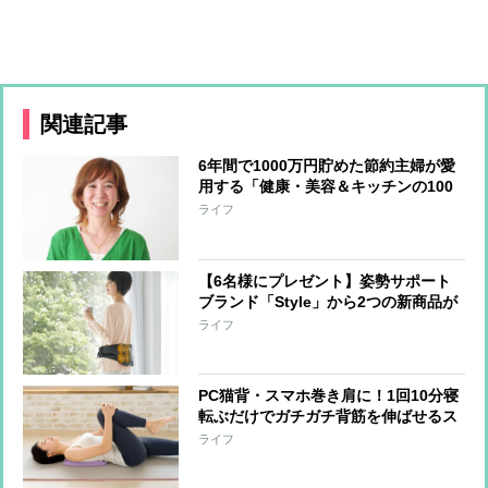
関連記事
6年間で1000万円貯めた節約主婦が愛
用する「健康・美容＆キッチンの100
均グッズ」6選
ライフ
【6名様にプレゼント】姿勢サポート
ブランド「Style」から2つの新商品が
登場！長友選手と共同開発した商品を
ライフ
ベースに開発
PC猫背・スマホ巻き肩に！1回10分寝
転ぶだけでガチガチ背筋を伸ばせるス
トレッチクッション
ライフ