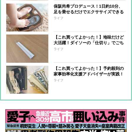
保阪尚希プロデュース！1日約10分、
足を乗せるだけでエクササイズできる
『フットエナジーPRO』性能アップ＆
ライフ
軽量化
【これ買ってよかった！】地味だけど
大活躍！ダイソーの「仕切り」でごち
ゃつくトレー内の小物も劇的すっきり
ライフ
【これ買ってよかった！】予約殺到の
家事効率化支援アドバイザーが実践！
100均のファイルスタンドの収納術
ライフ