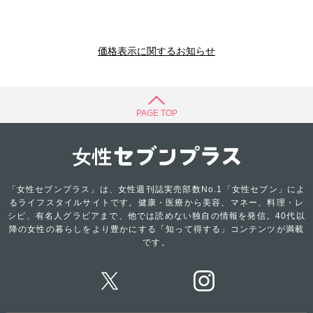
価格表示に関するお知らせ
PAGE TOP
「女性セブンプラス」は、女性週刊誌実売部数No.1「女性セブン」によ
るライフスタイルサイトです。健康・医療から美容、マネー、料理・レ
シピ、有名人グラビアまで、他では読めない独自の情報を発信。40代以
降の女性の暮らしをより豊かにする「知って得する」コンテンツが満載
です。