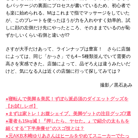
もパッケージの裏面にプロセスが書いているため、初心者で
も楽に始められる。Mはこれまで指でマッサージをしていた
が、このプレートを使ったほうが力を入れやすく効率的。試
しに顔の左側だけ先にやったところ、そのままでいるのが恥
ずかしいくらい右側と違いが!?
さすが大手だけあって、ラインナップは豊富！ さらに店舗
によっては、同じ「かっさ」でも4～5種類並んでいて需要の
高さを実感できた。店舗によって、品ぞろえは違うみたいだ
けど、気になる人は近くの店舗に行って探してみては？
撮影／黒石あみ
●寝転んで美脚＆美尻！ずぼら派必須のダイエットグッズを
【お試しレポ】
●まずは家トレ！お腹シェイプ、美脚ゲットの注目グッズ7選
●著者も15kg減！『押したら、ヤセた。』で紹介の太ももを
細くする”下半身痩せ”のスゴ技とは？
●元AKB木崎ゆりあさんはヒールをやめてスニーカーでたっ