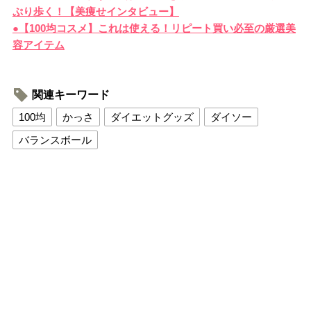
ぷり歩く！【美痩せインタビュー】
●【100均コスメ】これは使える！リピート買い必至の厳選美
容アイテム
関連キーワード
100均
かっさ
ダイエットグッズ
ダイソー
バランスボール