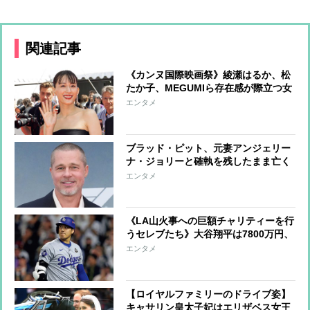
関連記事
《カンヌ国際映画祭》綾瀬はるか、松
たか子、MEGUMIら存在感が際立つ女
優たちのファッションをチェック
エンタメ
ブラッド・ピット、元妻アンジェリー
ナ・ジョリーと確執を残したまま亡く
なった母への思い「母には悪意など微
エンタメ
塵もなかった」
《LA山火事への巨額チャリティーを行
うセレブたち》大谷翔平は7800万円、
ビヨンセは3億9000万円寄付、レディ
エンタメ
ー・ガガ＆ビリー・アイリッシュらは
チャリティーコンサート
【ロイヤルファミリーのドライブ姿】
キャサリン皇太子妃はエリザベス女王