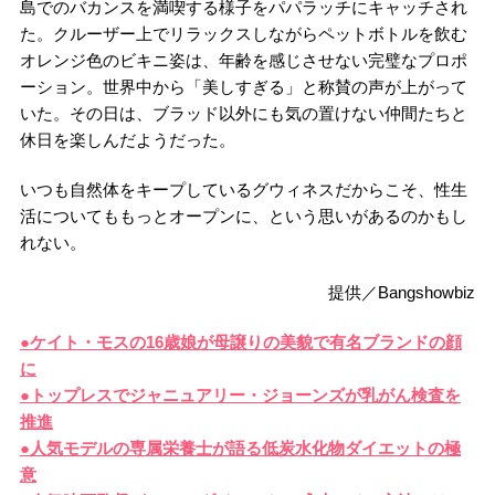
島でのバカンスを満喫する様子をパパラッチにキャッチされ
た。クルーザー上でリラックスしながらペットボトルを飲む
オレンジ色のビキニ姿は、年齢を感じさせない完璧なプロポ
ーション。世界中から「美しすぎる」と称賛の声が上がって
いた。その日は、ブラッド以外にも気の置けない仲間たちと
休日を楽しんだようだった。
いつも自然体をキープしているグウィネスだからこそ、性生
活についてももっとオープンに、という思いがあるのかもし
れない。
提供／Bangshowbiz
●ケイト・モスの16歳娘が母譲りの美貌で有名ブランドの顔
に
●トップレスでジャニュアリー・ジョーンズが乳がん検査を
推進
●人気モデルの専属栄養士が語る低炭水化物ダイエットの極
意