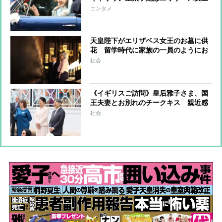
とも縁のあるレンジローバーを運転、
エンタメ
ヘンリー王子夫妻は結婚式で電気自動
車をセレクト
天皇陛下がエリザベス女王のお墓に供
花 留学時代に家族の一員のようにお
茶会やバーベキュー、英王室と天皇家
社会
の深い絆
《イギリスご訪問》皇后雅子さま、国
王夫妻とお別れのチークキス 親近感
あふれるペールピンクのセットアップ
社会
で子供たちとの交流も