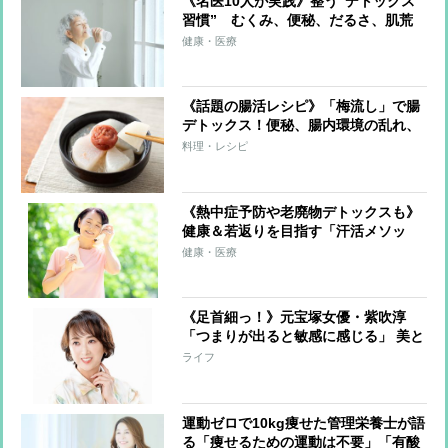
《名医10人が実践》整う“デトックス
習慣” むくみ、便秘、だるさ、肌荒
れを一掃する食・運動・入浴・生活習
健康・医療
慣を解説
《話題の腸活レシピ》「梅流し」で腸
デトックス！便秘、腸内環境の乱れ、
疲れた「胃腸」を休ませる
料理・レシピ
《熱中症予防や老廃物デトックスも》
健康＆若返りを目指す「汗活メソッ
ド」のポイント「6～8時間の睡眠をし
健康・医療
っかり」「ながら運動や食事で発汗」
「入浴は短時間でも効果的」
《足首細っ！》元宝塚女優・紫吹淳
「つまりが出ると敏感に感じる」 美と
健康維持に欠かさない“特別グッズ”を
ライフ
語る
運動ゼロで10kg痩せた管理栄養士が語
る「痩せるための運動は不要」「有酸