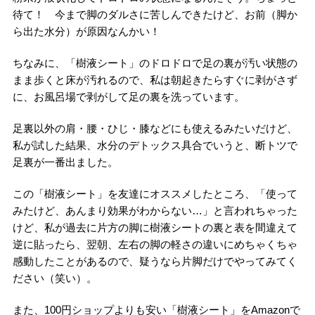
待て！ 今まで脚のダルさに苦しんできたけど、お前（脚か
ら出た水分）が原因なんかい！
ちなみに、「樹液シート」のドロドロで足の裏が汚い状態の
まま歩くと床が汚れるので、私は朝起きたらすぐに剥がさず
に、お風呂場で剥がして足の裏を洗っています。
足裏以外の肩・腰・ひじ・膝などにも使えるみたいだけど、
私が試した結果、水分のデトックス具合でいうと、断トツで
足裏が一番出ました。
この「樹液シート」を友達にオススメしたところ、「使って
みたけど、あんまり効果がわからない
…
」と言われちゃった
けど、私が過去に片方の脚に樹液シートの裏と表を間違えて
逆に貼ったら、翌朝、左右の脚の軽さの違いにめちゃくちゃ
感動したことがあるので、疑うなら片脚だけでやってみてく
ださい（笑い）。
また、
100
円ショップよりも安い「樹液シート」を
Amazon
で