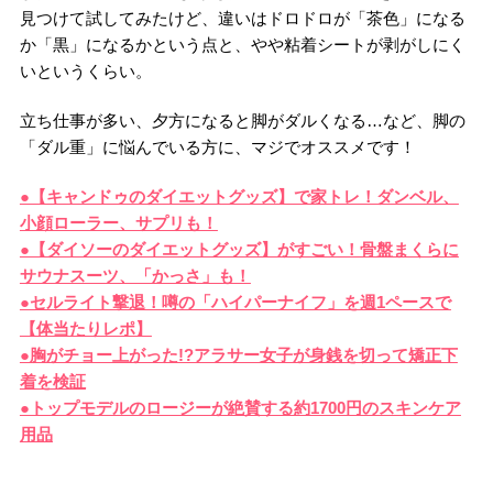
見つけて試してみたけど、違いはドロドロが「茶色」になる
か「黒」になるかという点と、やや粘着シートが剥がしにく
いというくらい。
立ち仕事が多い、夕方になると脚がダルくなる
…
など、脚の
「ダル重」に悩んでいる方に、マジでオススメです！
●【キャンドゥのダイエットグッズ】で家トレ！ダンベル、
小顔ローラー、サプリも！
●【ダイソーのダイエットグッズ】がすごい！骨盤まくらに
サウナスーツ、「かっさ」も！
●セルライト撃退！噂の「ハイパーナイフ」を週1ペースで
【体当たりレポ】
●胸がチョー上がった!?アラサー女子が身銭を切って矯正下
着を検証
●トップモデルのロージーが絶賛する約1700円のスキンケア
用品