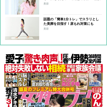
素運動は要注意」のワケ
美容
話題の「簡単1分トレ」でスラリとし
た美脚を目指す！尿もれ対策にも
美容