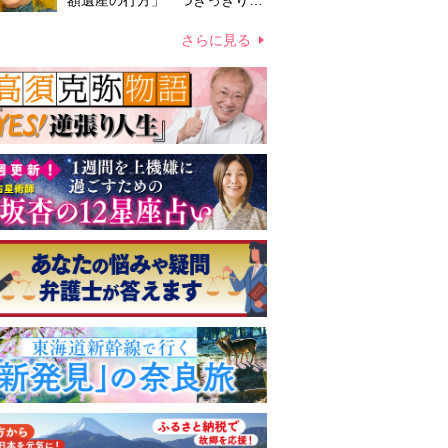
額遺産の行方」 つきっきりで
私生活をサポートしていた元俳
優が相続か
さらに見る