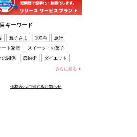
目キーワード
容
雅子さま
100均
旅行
マート家電
スイーツ・お菓子
との関係
節約術
ダイエット
康法
新製品
さらに見る
容賢者のダイエットグッズ
価格表示に関するお知らせ
との関係
新津春子
どか食い