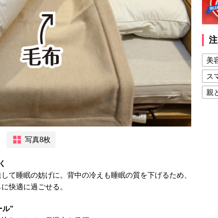
注
美
ス
親
健
美
写真8枚
夫
く
迫して睡眠の妨げに。背中の冷えも睡眠の質を下げるため、
らに快適に過ごせる。
ル”