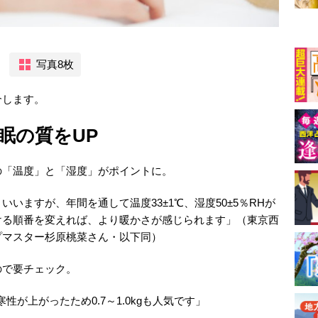
写真8枚
介します。
眠の質をUP
の「温度」と「湿度」がポイントに。
いますが、年間を通して温度33±1℃、湿度50±5％RHが
ける順番を変えれば、より暖かさが感じられます」（東京西
プマスター杉原桃菜さん・以下同）
ので要チェック。
性が上がったため0.7～1.0kgも人気です」