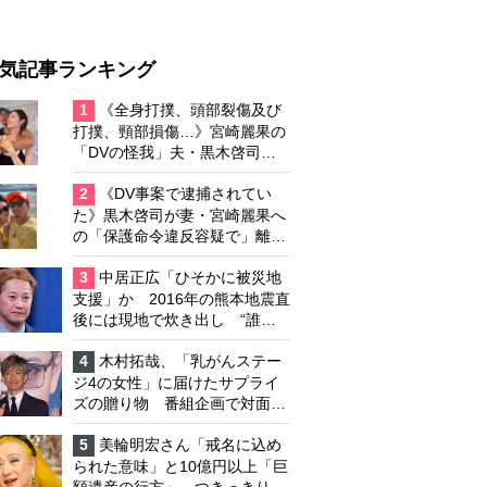
気記事ランキング
1
《全身打撲、頭部裂傷及び
打撲、頸部損傷…》宮崎麗果の
「DVの怪我」夫・黒木啓司の
逮捕で始まる「夫婦の闘争」
2
《DV事案で逮捕されてい
た》黒木啓司が妻・宮崎麗果へ
の「保護命令違反容疑で」離婚
協議は「第二ステージ」へ
3
中居正広「ひそかに被災地
支援」か 2016年の熊本地震直
後には現地で炊き出し “誰に
も知られなくて良い”と、むし
ろ強まる福祉活動への思い
4
木村拓哉、「乳がんステー
ジ4の女性」に届けたサプライ
ズの贈り物 番組企画で対面し
たファンが、夢と希望を与える
心遣いに「うれしくて号泣しま
5
美輪明宏さん「戒名に込め
した」
られた意味」と10億円以上「巨