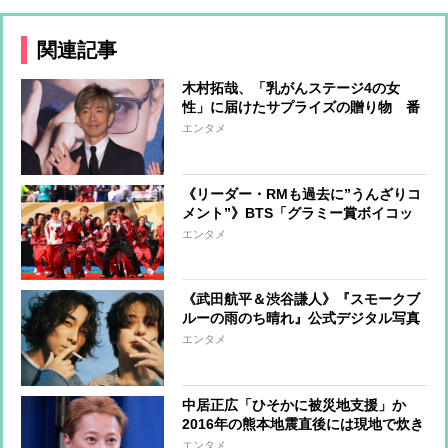
関連記事
木村拓哉、「乳がんステージ4の女
性」に届けたサプライズの贈り物 番
組企画で対面したファンが、夢と希望
エンタメ
を与える心遣いに「うれしくて号泣し
ました」
《リーダー・RMも過去に”うんざりコ
メント”》BTS「グラミー賞ボイコッ
ト」が示す“韓国から世界へ”の覚悟
エンタメ
《武田航平＆渋谷謙人》『スモークブ
ルーの雨のち晴れ』公式デジタル写真
集アザーカットを一挙公開
エンタメ
中居正広「ひそかに被災地支援」か
2016年の熊本地震直後には現地で炊き
出し “誰にも知られなくて良い”と、
エンタメ