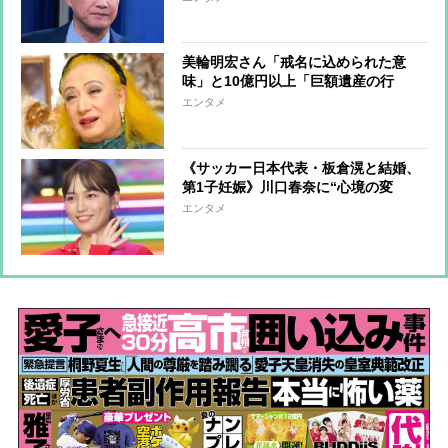
むしろ強まる福祉活動への思い
美輪明宏さん「戒名に込められた意
味」と10億円以上「巨額遺産の行
方」 つきっきりで私生活をサポート
エンタメ
していた元俳優が相続か
《サッカー日本代表・板倉滉と結婚、
第1子妊娠》川口春奈に“心境の変
化”をもたらした主演映画『ママせ
エンタメ
か』 身を削って「がんに蝕まれる
母」を演じた壮絶な撮影現場