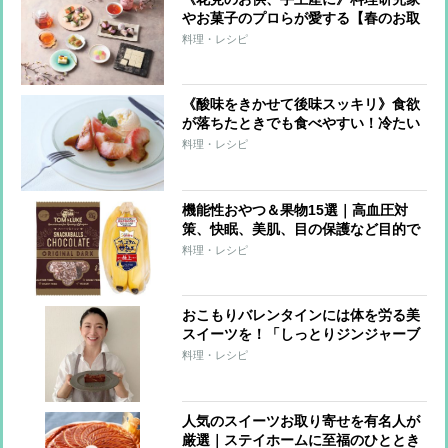
やお菓子のプロらが愛する【春のお取
り寄せ】華やかな見た目と色合いで心
料理・レシピ
躍るスイーツ＆ドリンク11選
《酸味をきかせて後味スッキリ》食欲
が落ちたときでも食べやすい！冷たい
スイーツレシピ3つ
料理・レシピ
機能性おやつ＆果物15選｜高血圧対
策、快眠、美肌、目の保護など目的で
選ぶ
料理・レシピ
おこもりバレンタインには体を労る美
スイーツを！「しっとりジンジャーブ
ラウニー」【市橋有里の美レシピ】
料理・レシピ
人気のスイーツお取り寄せを有名人が
厳選｜ステイホームに至福のひととき