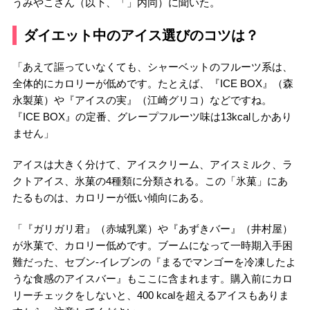
うみやこさん（以下、「」内同）に聞いた。
ダイエット中のアイス選びのコツは？
「あえて謳っていなくても、シャーベットのフルーツ系は、
全体的にカロリーが低めです。たとえば、『ICE BOX』（森
永製菓）や『アイスの実』（江崎グリコ）などですね。
『ICE BOX』の定番、グレープフルーツ味は13kcalしかあり
ません」
アイスは大きく分けて、アイスクリーム、アイスミルク、ラ
クトアイス、氷菓の4種類に分類される。この「氷菓」にあ
たるものは、カロリーが低い傾向にある。
「『ガリガリ君』（赤城乳業）や『あずきバー』（井村屋）
が氷菓で、カロリー低めです。ブームになって一時期入手困
難だった、セブン-イレブンの『まるでマンゴーを冷凍したよ
うな食感のアイスバー』もここに含まれます。購入前にカロ
リーチェックをしないと、400 kcalを超えるアイスもありま