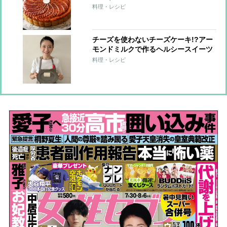
を
料理・レシピ
チーズを使わないチーズケーキ!?アー
モンドミルクで作るヘルシースイーツ
【市橋有里の美レシピ】
料理・レシピ