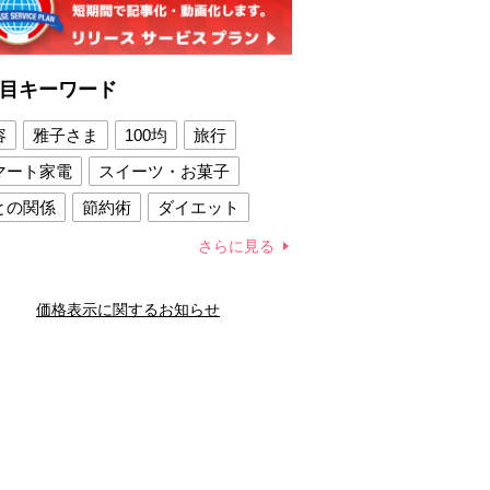
目キーワード
容
雅子さま
100均
旅行
マート家電
スイーツ・お菓子
との関係
節約術
ダイエット
康法
新製品
さらに見る
容賢者のダイエットグッズ
価格表示に関するお知らせ
との関係
新津春子
どか食い