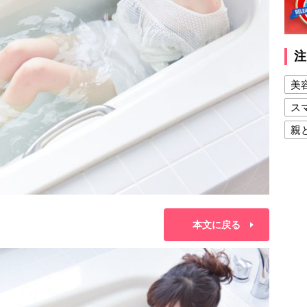
注
美
ス
親
健
美
夫
本文に戻る