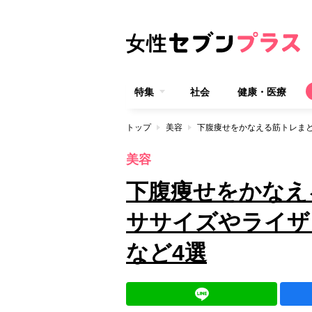
特集
社会
健康・医療
トップ
美容
美容
下腹痩せをかなえ
ササイズやライザ
など4選