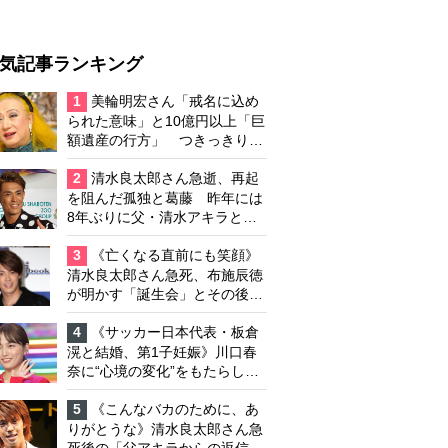
気記事ランキング
1
美輪明宏さん「戒名に込め
られた意味」と10億円以上「巨
額遺産の行方」 つきっきりで
私生活をサポートしていた元俳
優が相続か
2
清水良太郎さん急逝、再起
を阻んだ孤独と葛藤 昨年には
8年ぶりに父・清水アキラと共
演、本格的な活動再開に向かっ
ていたが…周囲が懸念していた
3
《亡くなる直前にも笑顔》
「不安定なところ」
清水良太郎さん急死、布施辰徳
が明かす「誕生会」とその後の
メッセージ
4
《サッカー日本代表・板倉
滉と結婚、第1子妊娠》川口春
奈に“心境の変化”をもたらした
主演映画『ママせか』 身を削
って「がんに蝕まれる母」を演
5
《こんなバカのために、あ
じた壮絶な撮影現場
りがとうな》清水良太郎さん急