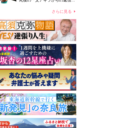
死後の「父アキラからの返信」
布施辰徳が涙で明かす「順番が
違う」
さらに見る