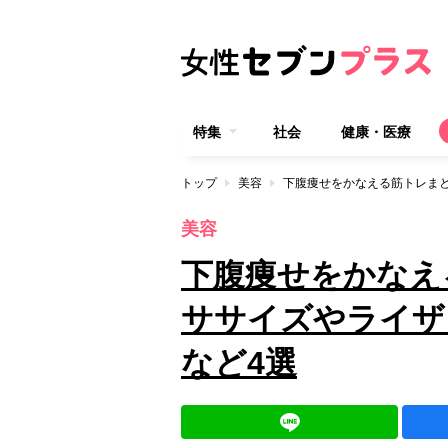
特集
社会
健康・医療
トップ
美容
美容
下腹痩せをかなえ
ササイズやライザ
など4選