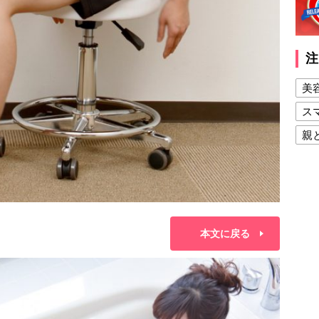
注
美
ス
親
健
美
夫
本文に戻る