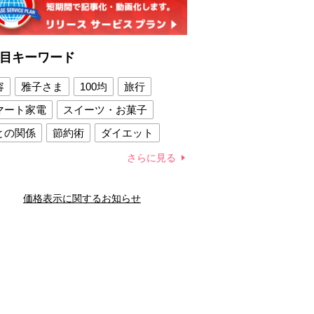
目キーワード
容
雅子さま
100均
旅行
マート家電
スイーツ・お菓子
との関係
節約術
ダイエット
康法
新製品
さらに見る
容賢者のダイエットグッズ
価格表示に関するお知らせ
との関係
新津春子
どか食い