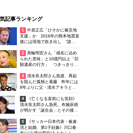
気記事ランキング
1
中居正広「ひそかに被災地
支援」か 2016年の熊本地震直
後には現地で炊き出し “誰に
も知られなくて良い”と、むし
ろ強まる福祉活動への思い
2
美輪明宏さん「戒名に込め
られた意味」と10億円以上「巨
額遺産の行方」 つきっきりで
私生活をサポートしていた元俳
優が相続か
3
清水良太郎さん急逝、再起
を阻んだ孤独と葛藤 昨年には
8年ぶりに父・清水アキラと共
演、本格的な活動再開に向かっ
ていたが…周囲が懸念していた
4
《亡くなる直前にも笑顔》
「不安定なところ」
清水良太郎さん急死、布施辰徳
が明かす「誕生会」とその後の
メッセージ
5
《サッカー日本代表・板倉
滉と結婚、第1子妊娠》川口春