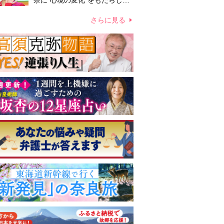
奈に“心境の変化”をもたらした
主演映画『ママせか』 身を削
って「がんに蝕まれる母」を演
さらに見る
じた壮絶な撮影現場