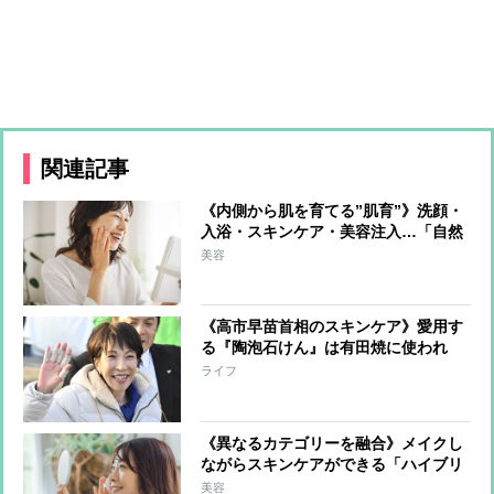
関連記事
《内側から肌を育てる”肌育”》洗顔・
入浴・スキンケア・美容注入…「自然
な美しさ」をコツコツ育む方法を美の
美容
賢者が伝授
《高市早苗首相のスキンケア》愛用す
る『陶泡石けん』は有田焼に使われ
る“陶土”が原材料 陶土の粘着力が毛
ライフ
穴に詰まった皮脂や汚れ、肌のくすみ
のもとを吸着
《異なるカテゴリーを融合》メイクし
ながらスキンケアができる「ハイブリ
ッドコスメ」が新たに注目 各社で開
美容