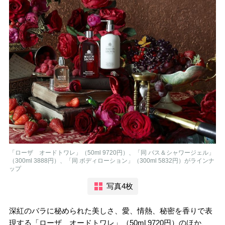
「ローザ オードトワレ」（50ml 9720円）、「同 バス＆シャワージェル」
（300ml 3888円）、「同 ボディローション」（300ml 5832円）がラインナ
ップ
写真4枚
深紅のバラに秘められた美しさ、愛、情熱、秘密を香りで表
現する「ローザ オードトワレ」（50ml 9720円）のほか、