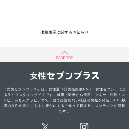
価格表示に関するお知らせ
PAGE TOP
「女性セブンプラス」は、女性週刊誌実売部数No.1「女性セブン」によ
るライフスタイルサイトです。健康・医療から美容、マネー、料理・レ
シピ、有名人グラビアまで、他では読めない独自の情報を発信。40代以
降の女性の暮らしをより豊かにする「知って得する」コンテンツが満載
です。