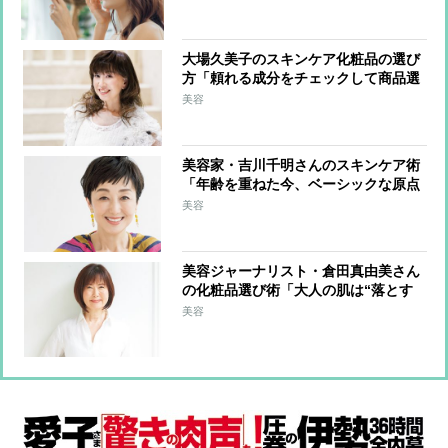
発進み定着化へ
大場久美子のスキンケア化粧品の選び
方「頼れる成分をチェックして商品選
びをしています」愛用する”女神肌”に
美容
なるカバーおしろいや10年愛用する溺
愛ソープも紹介
美容家・吉川千明さんのスキンケア術
「年齢を重ねた今、ベーシックな原点
に戻りました」愛用するお茶の本格オ
美容
ーガニックコスメや植物生まれの濃密
クレンジングバームも紹介
美容ジャーナリスト・倉田真由美さん
の化粧品選び術「大人の肌は“落とす
ケア”と“与えるケア”を丁寧に」愛用
美容
する美容液クラスのクレンジングミル
クや20年愛用するSOSクリームを紹介