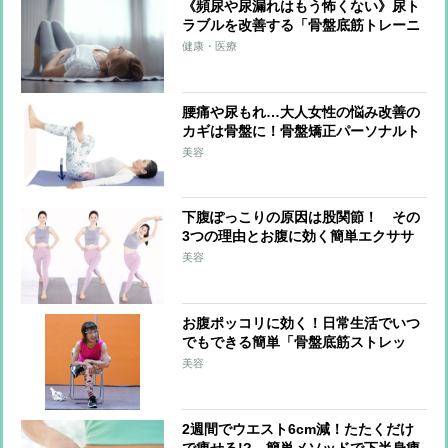
《頻尿や尿漏れはもう怖くない》尿ト
ラブルを改善する「骨盤底筋トレーニ
ング」 ポイントは「5秒吐いて、5秒
健康・医療
止めて、5秒吸う」呼吸法
腰痛や尿もれ…大人女性の悩み改善の
カギは骨盤に！骨盤矯正パーソナルト
レーナーが教える寝たままできる体操
美容
下腹ぽっこりの原因は股関節！ その
3つの理由とお腹に効く簡単エクササ
イズ
美容
お腹ポッコリに効く！日常生活でいつ
でもできる簡単「骨盤底筋ストレッ
チ」
美容
2週間でウエスト6cm減！たたくだけ
で痩せる!? 簡単メソッドで下半身痩