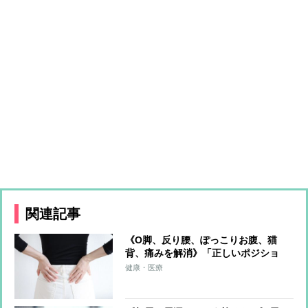
関連記事
《O脚、反り腰、ぽっこりお腹、猫
背、痛みを解消》「正しいポジショ
ン」を意識するだけゆがみをゼロにす
健康・医療
る超簡単体幹リセットトレーニング