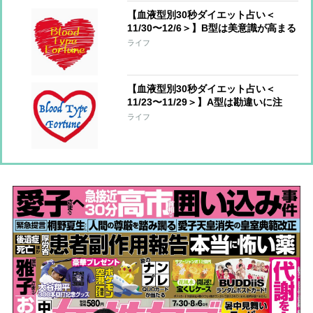
【血液型別30秒ダイエット占い＜
11/30〜12/6＞】B型は美意識が高まる
とき、O型はハッピーな方を選んで
ライフ
【血液型別30秒ダイエット占い＜
11/23〜11/29＞】A型は勘違いに注
意！AB型は周囲の力に頼ってOK
ライフ