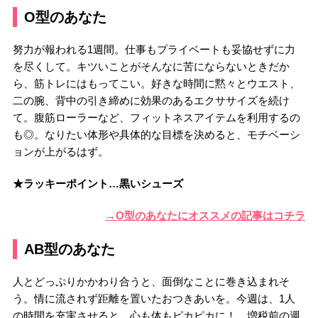
O型のあなた
努力が報われる1週間。仕事もプライベートも妥協せずに力
を尽くして。キツいことがそんなに苦にならないときだか
ら、筋トレにはもってこい。好きな時間に黙々とウエスト、
二の腕、背中の引き締めに効果のあるエクササイズを続け
て。腹筋ローラーなど、フィットネスアイテムを利用するの
も◎。なりたい体形や具体的な目標を決めると、モチベーシ
ョンが上がるはず。
★ラッキーポイント…黒いシューズ
→O型のあなたにオススメの記事はコチラ
AB型のあなた
人とどっぷりかかわり合うと、面倒なことに巻き込まれそ
う。情に流されず距離を置いたおつきあいを。今週は、1人
の時間を充実させると、心も体もピカピカに！ 増税前の週