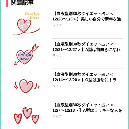
関連記事
【血液型別30秒ダイエット占い＜
12/28〜1/3＞】美しい自分で新年を過
ごすアドバイス！今週のあなたの運勢
ライフ
は？
【血液型別30秒ダイエット占い＜
12/21〜12/27＞】A型は前向きになれ
るとき、AB型は新年に向けていいスタ
ライフ
ートを！
【血液型別30秒ダイエット占い＜
12/14〜12/20＞】O型は腸活にトラ
イ！AB型は成功した減量法を再開して
ライフ
【血液型別30秒ダイエット占い＜
12/7〜12/13＞】A型はラッキーな人を
味方に、B型は溜め込んだものが溢れ
ライフ
てもOK