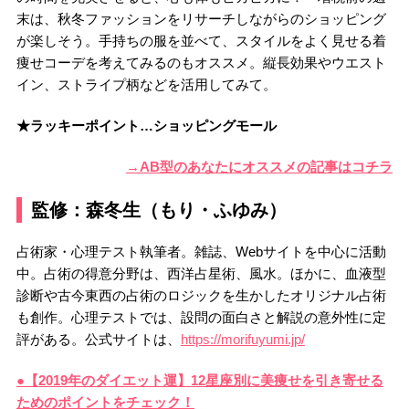
末は、秋冬ファッションをリサーチしながらのショッピング
が楽しそう。手持ちの服を並べて、スタイルをよく見せる着
痩せコーデを考えてみるのもオススメ。縦長効果やウエスト
イン、ストライプ柄などを活用してみて。
★ラッキーポイント…ショッピングモール
→AB型のあなたにオススメの記事はコチラ
監修：森冬生（もり・ふゆみ）
占術家・心理テスト執筆者。雑誌、Webサイトを中心に活動
中。占術の得意分野は、西洋占星術、風水。ほかに、血液型
診断や古今東西の占術のロジックを生かしたオリジナル占術
も創作。心理テストでは、設問の面白さと解説の意外性に定
評がある。公式サイトは、
https://morifuyumi.jp/
●【2019年のダイエット運】12星座別に美痩せを引き寄せる
ためのポイントをチェック！