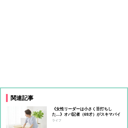
関連記事
《女性リーダーは小さく舌打ちし
た…》オバ記者（69才）がスキマバイ
トに挑戦「私に肉体労働をする資格は
ライフ
あるか？」実働7時間・報酬1万2千