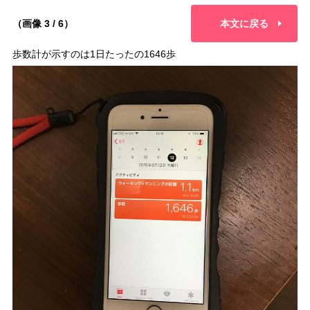
（画像 3 / 6）
本文に戻る
歩数計が示すのは1日たったの1646歩