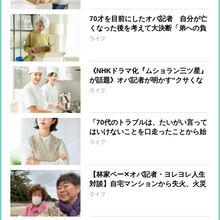
円“引っ越しの梱包作業”一部始終
70才を目前にしたオバ記者 自分が亡
くなった後を考えて大決断「弟への負
担は最小限にしたい」と“この世の荷
ライフ
物”の片付け開始 年の功でわかった
上手く片付けるコツ
《NHKドラマ化『ムショラン三ツ星』
が話題》オバ記者が明かす“クサくな
いメシ”を作る管理栄養士の話、そし
ライフ
て「元受刑者と私とどこが違うのか」
という自問
「70代のトラブルは、たいがい言って
はいけないことを口走ったことから始
まっている」オバ記者（69）は“老年
ライフ
期”を受け入れられるか 痛感する“が
まん力の減少”
【林家ペー✕オバ記者・ヨレヨレ人生
対談】自宅マンションから失火、火災
保険に入っておらず周辺住宅への補償
ライフ
を担うことに…「10年分の喜怒哀楽を
味わいました」