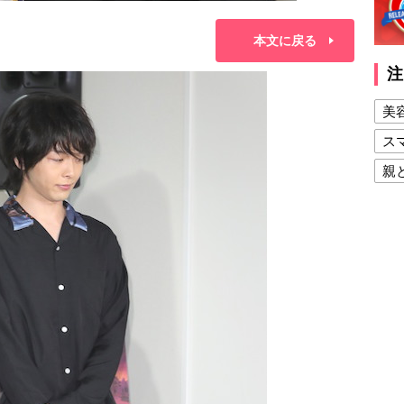
本文に戻る
注
美
ス
親
健
美
夫