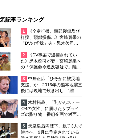
気記事ランキング
1
《全身打撲、頭部裂傷及び
打撲、頸部損傷…》宮崎麗果の
「DVの怪我」夫・黒木啓司の
逮捕で始まる「夫婦の闘争」
2
《DV事案で逮捕されてい
た》黒木啓司が妻・宮崎麗果へ
の「保護命令違反容疑で」離婚
協議は「第二ステージ」へ
3
中居正広「ひそかに被災地
支援」か 2016年の熊本地震直
後には現地で炊き出し “誰に
も知られなくて良い”と、むし
ろ強まる福祉活動への思い
4
木村拓哉、「乳がんステー
ジ4の女性」に届けたサプライ
ズの贈り物 番組企画で対面し
たファンが、夢と希望を与える
心遣いに「うれしくて号泣しま
5
天皇皇后両陛下、親子3人で
した」
熊本へ 9月に予定されている