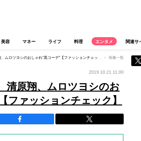
美容
マネー
ライフ
料理
エンタメ
関連サ
田中圭、中村倫也、清原翔、ムロツヨシのおしゃれ“黒コーデ”【ファッションチェック】
画像一覧
2019.10.21 11:00
、清原翔、ムロツヨシのお
”【ファッションチェック】