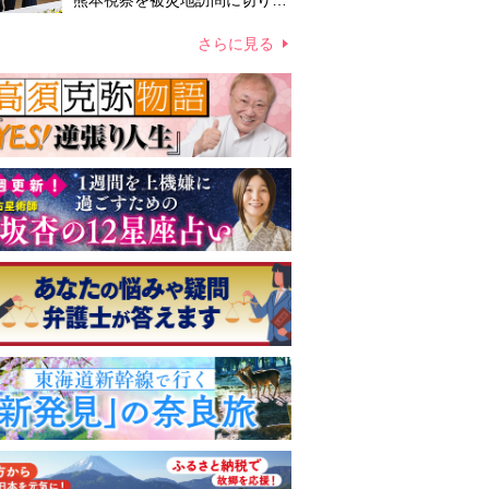
熊本視察を被災地訪問に切り替
えての実施が現実的か 上皇ご
夫妻から受け継ぐ“国民への寄
さらに見る
り添い方”