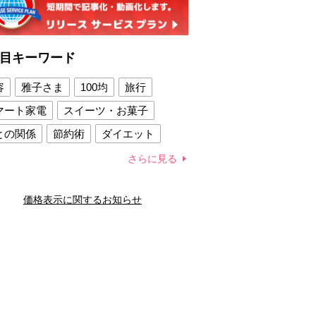
目キーワード
容
雅子さま
100均
旅行
マート家電
スイーツ・お菓子
との関係
節約術
ダイエット
康法
新製品
さらに見る
容賢者のダイエットグッズ
価格表示に関するお知らせ
との関係
新津春子
どか食い