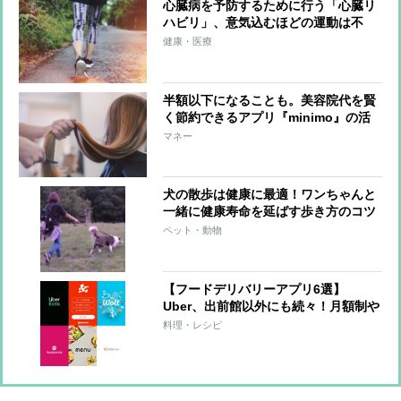
心臓病を予防するために行う「心臓リ
ハビリ」、意気込むほどの運動は不
要！毎日の散歩を「いきいきウォーキ
健康・医療
ング」に【医師が解説】
半額以下になることも。美容院代を賢
く節約できるアプリ『minimo』の活
用術
マネー
犬の散歩は健康に最適！ワンちゃんと
一緒に健康寿命を延ばす歩き方のコツ
ペット・動物
【フードデリバリーアプリ6選】
Uber、出前館以外にも続々！月額制や
クーポンなどお得なサービスが決め手
料理・レシピ