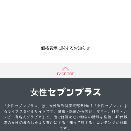
価格表示に関するお知らせ
PAGE TOP
「女性セブンプラス」は、女性週刊誌実売部数No.1「女性セブン」によ
るライフスタイルサイトです。健康・医療から美容、マネー、料理・レ
シピ、有名人グラビアまで、他では読めない独自の情報を発信。40代以
降の女性の暮らしをより豊かにする「知って得する」コンテンツが満載
です。