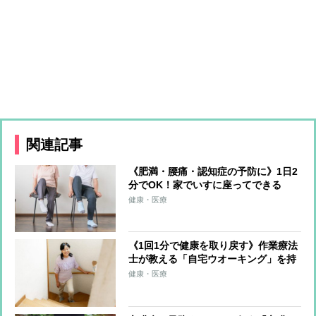
関連記事
《肥満・腰痛・認知症の予防に》1日2
分でOK！家でいすに座ってできる
「すごい足踏み」を医師が伝授！屋外
健康・医療
ウオーキングと同じ運動効果が得られ
るやり方とは？
《1回1分で健康を取り戻す》作業療法
士が教える「自宅ウオーキング」を持
続するメソッド その場でできる足踏み
健康・医療
トレーニングも