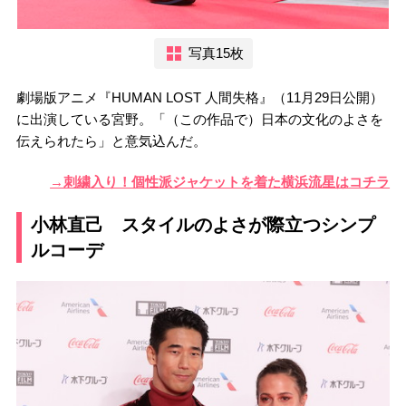
写真15枚
劇場版アニメ『HUMAN LOST 人間失格』（11月29日公開）
に出演している宮野。「（この作品で）日本の文化のよさを
伝えられたら」と意気込んだ。
→刺繍入り！個性派ジャケットを着た横浜流星はコチラ
小林直己 スタイルのよさが際立つシンプ
ルコーデ