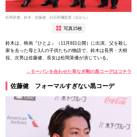
松岡茉優、鈴木、佐藤健、白石和彌監督（左から）
写真15枚
鈴木は、映画『ひとよ』（11月8日公開）に出演。父を殺し
家を去った母と3人の子供たちの物語で、鈴木は長男・大樹
役。次男は佐藤健、長女は松岡茉優が演じている。
→ターバンを合わせた草なぎ剛の黒コーデはコチラ
佐藤健 フォーマルすぎない黒コーデ